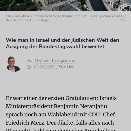
Blick von oben auf das Reichstagsgebäude, den Sitz
Foto: picture alliance /
des Deutschen Bundestags
dpa
Wie man in Israel und der jüdischen Welt den
Ausgang der Bundestagswahl bewertet
von
Michael Thaidigsmann
05.03.2025 17:04 Uhr
Er war einer der ersten Gratulanten: Israels
Ministerpräsident Benjamin Netanjahu
sprach noch am Wahlabend mit CDU-Chef
Friedrich Merz. Der dürfte, falls alles nach
Plan geht, bald sein deutscher Amtskollege