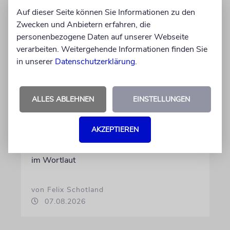
Auf dieser Seite können Sie Informationen zu den
Zwecken und Anbietern erfahren, die
MEINUNG
personenbezogene Daten auf unserer Webseite
verarbeiten. Weitergehende Informationen finden Sie
Wie Georg Restle die
in unserer
Datenschutzerklärung
.
Glaubwürdigkeit des ÖRR
untergräbt
Nach dem X-Post des Journalisten hat sich
ALLES ABLEHNEN
EINSTELLUNGEN
Felix Schotland, Vorstand der Synagogen-
Gemeinde Köln, an WDR-
AKZEPTIEREN
Programmdirektorin Andrea Schafarczyk
gewandt. Wir dokumentieren das Schreiben
im Wortlaut
von Felix Schotland
07.08.2026