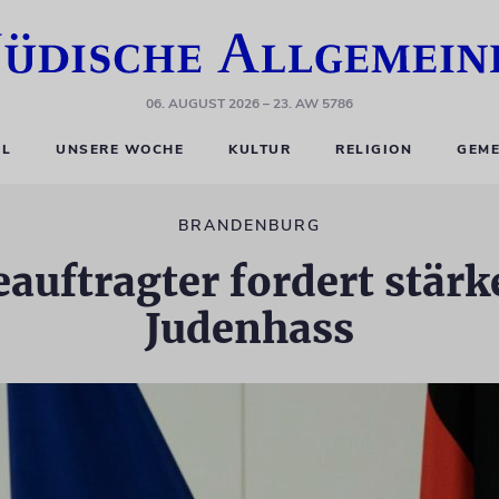
06. AUGUST 2026
– 23. AW 5786
EL
UNSERE WOCHE
KULTUR
RELIGION
GEME
BRANDENBURG
auftragter fordert stär
Judenhass