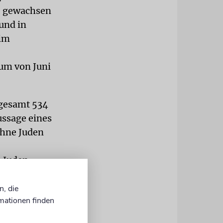
n, gewachsen
 und in
 im
aum von Juni
sgesamt 534
ussage eines
ohne Juden
e Juden
n, die
mationen finden
schimpfung