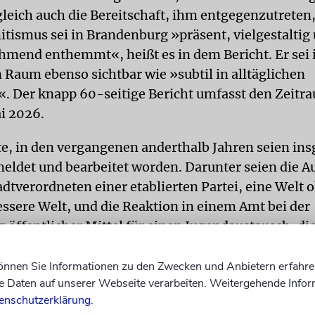
ugleich auch die Bereitschaft, ihm entgegenzutrete
itismus sei in Brandenburg »präsent, vielgestaltig
hmend enthemmt«, heißt es in dem Bericht. Er sei
n Raum ebenso sichtbar wie »subtil in alltäglichen
«. Der knapp 60-seitige Bericht umfasst den Zeitr
i 2026.
te, in den vergangenen anderthalb Jahren seien in
meldet und bearbeitet worden. Darunter seien die A
adtverordneten einer etablierten Partei, eine Welt 
essere Welt, und die Reaktion in einem Amt bei der
 öffentlicher Mittel für einen Jugendaustausch, di
 selbst genug Geld dafür.
können Sie Informationen zu den Zwecken und Anbietern erfahre
ung als »Judenschwein«
Daten auf unserer Webseite verarbeiten. Weitergehende Infor
enschutzerklärung
.
sten bekannt gewordenen Vorfällen gehöre die Be