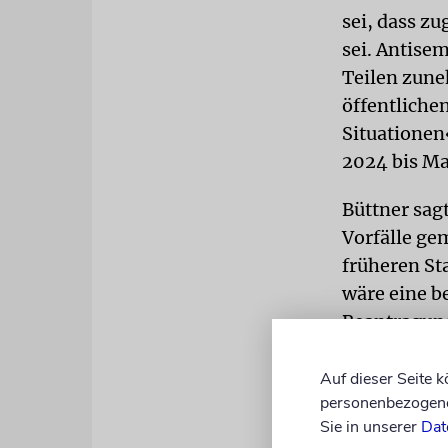
sei, dass z
sei. Antisem
Teilen zune
öffentliche
Situationen
2024 bis Ma
Büttner sag
Vorfälle ge
früheren St
wäre eine b
Beantragung
hätten doch
Auf dieser Seite 
Beschimpf
personenbezogene 
Sie in unserer
Dat
Zu den jüng