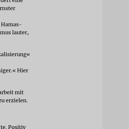
dert eine
rnster
em Hamas-
smus lauter,
kalisierung«
iger.« Hier
rbeit mit
u erzielen.
e. Positiv