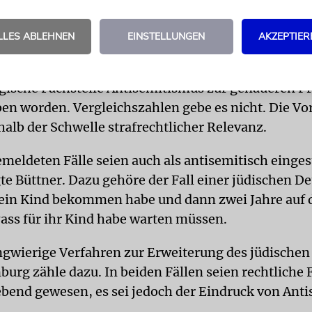
elischen Pfarrers in Fürstenwalde als »Judenschw
 Wochenende, sagte der Beauftragte.
LLES ABLEHNEN
EINSTELLUNGEN
AKZEPTIER
16 Fälle seien nach einer eigenen Prüfung an die
ische Fachstelle Antisemitismus zur genaueren P
en worden. Vergleichszahlen gebe es nicht. Die Vor
halb der Schwelle strafrechtlicher Relevanz.
emeldeten Fälle seien auch als antisemitisch einges
te Büttner. Dazu gehöre der Fall einer jüdischen De
ein Kind bekommen habe und dann zwei Jahre auf 
ass für ihr Kind habe warten müssen.
ngwierige Verfahren zur Erweiterung des jüdischen
burg zähle dazu. In beiden Fällen seien rechtliche
bend gewesen, es sei jedoch der Eindruck von Ant