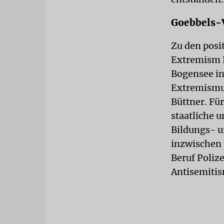
Goebbels-
Zu den posi
Extremism P
Bogensee i
Extremismu
Büttner. Für
staatliche
Bildungs- u
inzwischen 
Beruf Poliz
Antisemitis