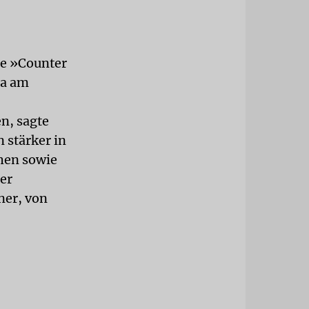
le »Counter
la am
n, sagte
n stärker in
hen sowie
er
ner, von