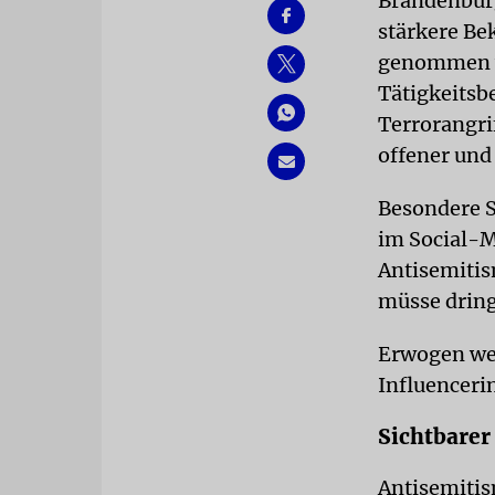
Brandenburg
stärkere Be
genommen we
Tätigkeitsb
Terrorangri
offener und
Besondere S
im Social-M
Antisemitis
müsse drin
Erwogen we
Influenceri
Sichtbarer
Antisemitis