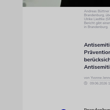
Andreas Büttner 
Brandenburg, übe
Ulrike Liedtke (
Bericht gibt eine
in Brandenburg.
Antisemit
Prävention
berücksic
Antisemiti
von
Yvonne Jenn
09.06.2026 1