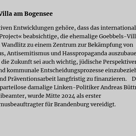
Villa am Bogensee
tiven Entwicklungen gehöre, dass das internationa
roject« beabsichtige, die ehemalige Goebbels-Vil
n Wandlitz zu einem Zentrum zur Bekämpfung von
s, Antisemitismus und Hasspropaganda auszubaue
 die Zukunft sei auch wichtig, jüdische Perspektive
 und kommunale Entscheidungsprozesse einzubezie
nd Präventionsarbeit langfristig zu finanzieren. D
parteilose damalige Linken-Politiker Andreas Bütt
eibeamter, wurde Mitte 2024 als erster
musbeauftragter für Brandenburg vereidigt.