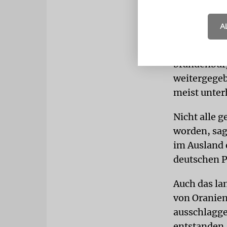
eines evang
vergangenen
A
Insgesamt 1
brandenburg
weitergegeb
meist unter
Nicht alle g
worden, sag
im Ausland 
deutschen P
Auch das la
von Oranien
ausschlagge
entstanden.