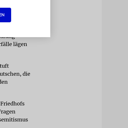
ein« am
EN
rüfung
fälle lägen
tuft
utschen, die
den
 Friedhofs
 Fragen
isemitismus