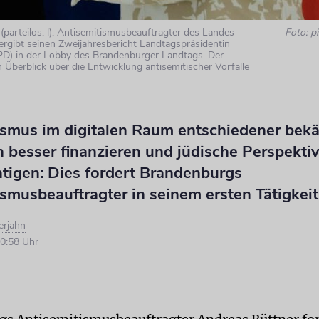
(parteilos, l), Antisemitismusbeauftragter des Landes
Foto: pi
rgibt seinen Zweijahresbericht Landtagspräsidentin
SPD) in der Lobby des Brandenburger Landtags. Der
n Überblick über die Entwicklung antisemitischer Vorfälle
ismus im digitalen Raum entschiedener bek
 besser finanzieren und jüdische Perspektiv
htigen: Dies fordert Brandenburgs
smusbeauftragter in seinem ersten Tätigkeit
erjahn
0:58 Uhr