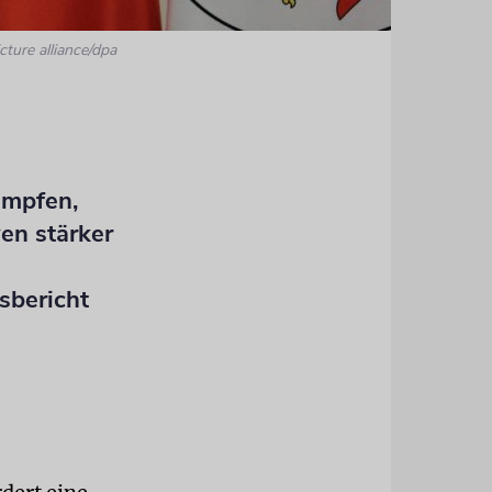
cture alliance/dpa
ämpfen,
en stärker
sbericht