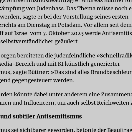
s Antisemitismusbeauftragter Andreas Büttner for
kämpfung von Judenhass. Das Thema müsse noch e
rden, sagte er bei der Vorstellung seines ersten
erichts am Dienstag in Potsdam. Vor allem seit d
ff auf Israel vom 7. Oktober 2023 werde Antisemiti
 selbstverständlicher geäußert.
orgen bereiteten die judenfeindliche »Schnellradi
edia-Bereich und mit KI künstlich generierter
mus, sagte Büttner: »Das sind alles Brandbeschleun
gend gegengesteuert werden.
rden könnte dabei unter anderem eine Zusammena
nnen und Influencern, um auch selbst Reichweiten z
 und subtiler Antisemitismus
mus sei sichtbarer geworden, betonte der Beauftragt