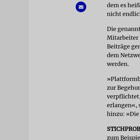
dem es heiß
nicht endlic
Die genannt
Mitarbeiter 
Beiträge gem
dem Netzwer
werden.
»Plattformbe
zur Begehun
verpflichtet
erlangen«, s
hinzu: »Die
STICHPRO
zum Beispie