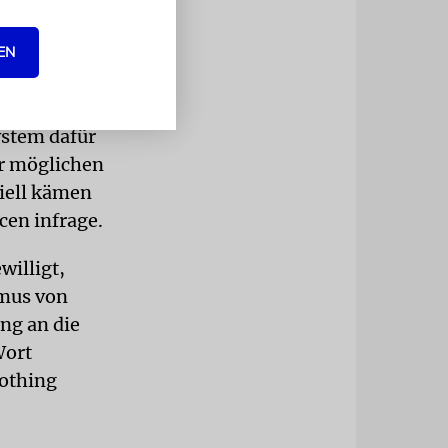
(wie man
EN
ie
affel«,
stem dafür
er möglichen
iell kämen
cen infrage.
willigt,
hmus von
ng an die
Wort
nothing