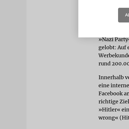
existierend
Juden verbr
A
ALGORITH
ProPublica-
»Nazi Part
gelobt: Auf
Werbekunden
rund 200.00
Innerhalb v
eine intern
Facebook ar
richtige Zi
»Hitler« ei
wrong« (Hit