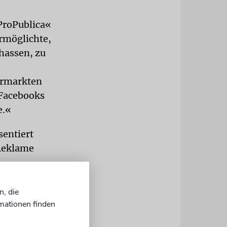
ProPublica«
rmöglichte,
hassen, zu
ermarkten
 Facebooks
e.«
sentiert
 Reklame
n aus, für
n, die
 Das machte
mationen finden
ts