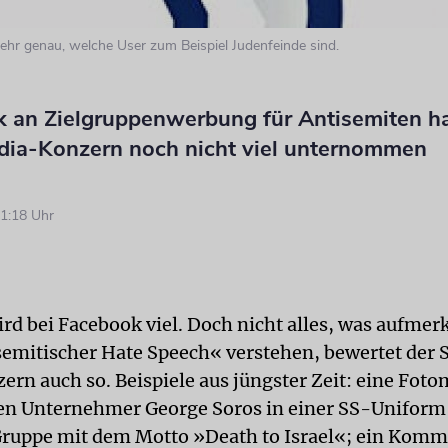
hr genau, welche User zum Beispiel Judenfeinde sind.
ik an Zielgruppenwerbung für Antisemiten ha
dia-Konzern noch nicht viel unternommen
1:18 Uhr
rd bei Facebook viel. Doch nicht alles, was aufme
semitischer Hate Speech« verstehen, bewertet der 
rn auch so. Beispiele aus jüngster Zeit: eine Foto
en Unternehmer George Soros in einer SS-Uniform 
uppe mit dem Motto »Death to Israel«; ein Komme