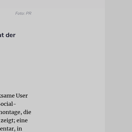
Foto: PR
t der
rksame User
Social-
montage, die
zeigt; eine
ntar, in