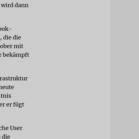
 wird dann
book-
 die die
tober mit
r bekämpft
frastruktur
heute
ntnis
er er fügt
che User
 die