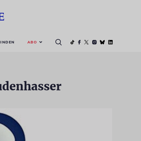
ABO
INDEN
udenhasser