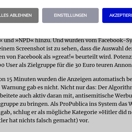
en Rubriken »Jew Hater« und »How to burn Jews« 
ennt).
LLES ABLEHNEN
EINSTELLUNGEN
AKZEPTIER
MUS
Weil die Zielgruppe aber zu klein war, fügten d
Mitarbeiter noch die Kategorien »German Schutzst
y« und »NPD« hinzu. Und wurden vom Facebook-Sy
 einem Screenshot ist zu sehen, dass die Auswahl d
 von Facebook als »great!« beurteilt wird. Potenz
0 User als Zielgruppe für die 30 Euro teuren Annon
on 15 Minuten wurden die Anzeigen automatisch be
e Warnung gab es nicht. Nicht nur das: Der Algorit
beitete auch aktiv daran mit, antisemitische Werbu
elgruppe zu bringen. Als ProPublica ins System das 
ngab, schlug er als mögliche Kategorie »Hitler did 
ler hat nichts falsch gemacht) vor.