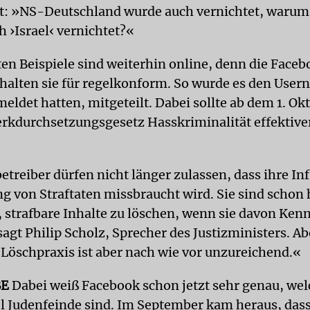
t: »NS-Deutschland wurde auch vernichtet, warum
h ›Israel‹ vernichtet?«
en Beispiele sind weiterhin online, denn die Face
halten sie für regelkonform. So wurde es den Usern,
eldet hatten, mitgeteilt. Dabei sollte ab dem 1. Ok
kdurchsetzungsgesetz Hasskriminalität effektive
treiber dürfen nicht länger zulassen, dass ihre In
g von Straftaten missbraucht wird. Sie sind schon 
, strafbare Inhalte zu löschen, wenn sie davon Ken
agt Philip Scholz, Sprecher des Justizministers. Ab
 Löschpraxis ist aber nach wie vor unzureichend.«
BE
Dabei weiß Facebook schon jetzt sehr genau, wel
l Judenfeinde sind. Im September kam heraus, dass