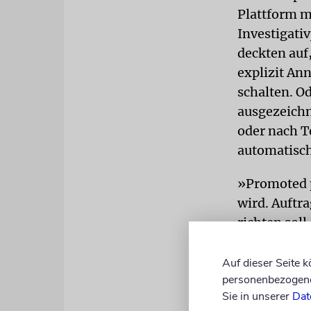
Plattform m
Investigati
deckten auf
explizit An
schalten. O
ausgezeich
oder nach T
automatisch
»Promoted p
wird. Auftr
richten soll.
ProPublica 
Auf dieser Seite 
die sich die
personenbezogene 
aus der Ein
Sie in unserer
Dat