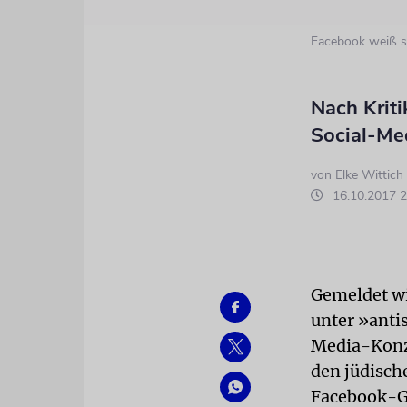
Facebook weiß se
Nach Krit
Social-Me
von
Elke Wittich
16.10.2017 2
Gemeldet wi
unter »anti
Media-Konze
den jüdisch
Facebook-Gr