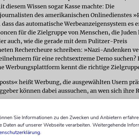
it diesem Wissen sogar Kasse machte: Die
vjournalisten des amerikanischen Onlinedienstes »
, dass das automatische Werbeanzeigensystem es e
noncen für die Zielgruppe von Menschen, die Juden 
der auch, wie die gerade mit dem Pulitzer-Preis
neten Rechercheure schreiben: »Nazi-Andenken v
eilnehmern für eine rechtsextreme Demo suchen?
e Werbungsplattform kennt die richtige Zielgrupp
osts« heißt Werbung, die ausgewählten Usern prä
aggeber können dabei aussuchen, an wen sich ihre
wählte in einer Stichprobe drei verschiedene Theme
können Sie Informationen zu den Zwecken und Anbietern erfahre
 User interessieren sollten, assistiert vom System.
Daten auf unserer Webseite verarbeiten. Weitergehende Infor
gabe »jew h« selbstständig unter anderem die berei
enschutzerklärung
.