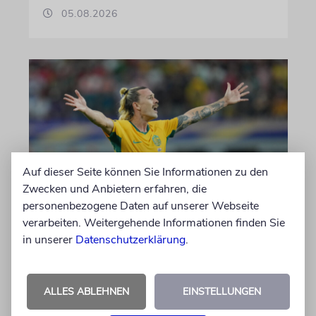
05.08.2026
Auf dieser Seite können Sie Informationen zu den
Zwecken und Anbietern erfahren, die
personenbezogene Daten auf unserer Webseite
NACH ANTISEMITISMUS-VORWÜRFEN
verarbeiten. Weitergehende Informationen finden Sie
Umstrittener FC St. Pauli-
in unserer
Datenschutzerklärung
.
Kapitän Jackson Irvine
wechselt nach Japan
ALLES ABLEHNEN
EINSTELLUNGEN
Der Australier war wegen anti-israelischer
Gesten heftig kritisiert worden und hatte