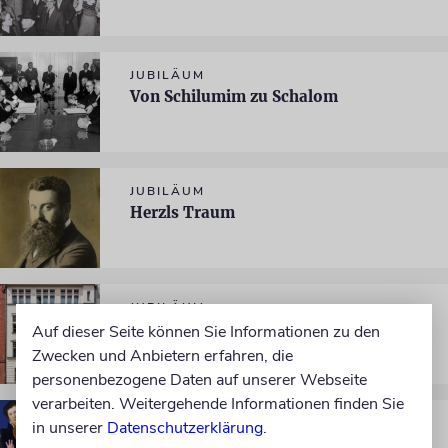
JUBILÄUM
Von Schilumim zu Schalom
JUBILÄUM
Herzls Traum
JUBILÄUM
»Friedensort im wilden Berlin«
Auf dieser Seite können Sie Informationen zu den
Zwecken und Anbietern erfahren, die
personenbezogene Daten auf unserer Webseite
verarbeiten. Weitergehende Informationen finden Sie
JUBILÄUM
in unserer
Datenschutzerklärung
.
1700 und ein Jahr