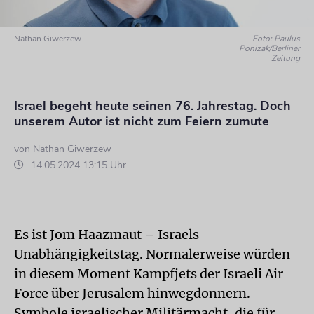
Nathan Giwerzew
Foto: Paulus
Ponizak/Berliner
Zeitung
Israel begeht heute seinen 76. Jahrestag. Doch
unserem Autor ist nicht zum Feiern zumute
von
Nathan Giwerzew
14.05.2024 13:15 Uhr
Es ist Jom Haazmaut – Israels
Unabhängigkeitstag. Normalerweise würden
in diesem Moment Kampfjets der Israeli Air
Force über Jerusalem hinwegdonnern.
Symbole israelischer Militärmacht, die für