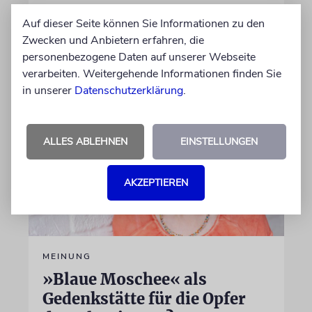
im Nahostkonflikts unerwähnt
Auf dieser Seite können Sie Informationen zu den
Zwecken und Anbietern erfahren, die
von Leeor Engländer
personenbezogene Daten auf unserer Webseite
06.08.2026
verarbeiten. Weitergehende Informationen finden Sie
in unserer
Datenschutzerklärung
.
ALLES ABLEHNEN
EINSTELLUNGEN
AKZEPTIEREN
MEINUNG
»Blaue Moschee« als
Gedenkstätte für die Opfer