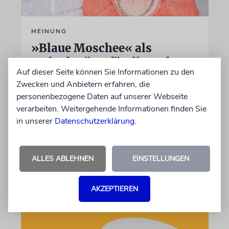
MEINUNG
»Blaue Moschee« als
Gedenkstätte für die Opfer
Auf dieser Seite können Sie Informationen zu den
des Islamismus?
Zwecken und Anbietern erfahren, die
Nach der Schließung des eng mit dem
personenbezogene Daten auf unserer Webseite
iranischen Regime verflochtenen »Islamischen
verarbeiten. Weitergehende Informationen finden Sie
Zentrums Hamburg« wird über die künftige
in unserer
Datenschutzerklärung
.
Nutzung des Ortes diskutiert
ALLES ABLEHNEN
EINSTELLUNGEN
von Ulrike Becker
06.08.2026
AKZEPTIEREN