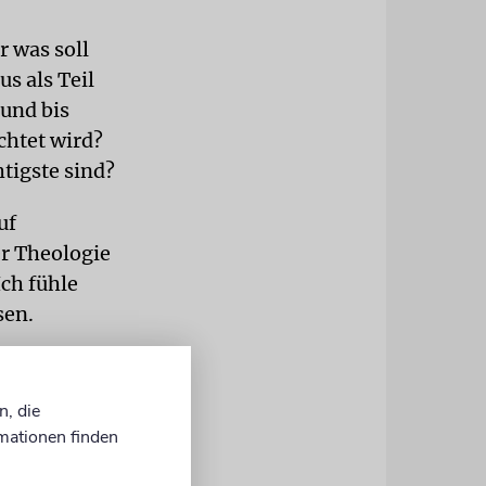
r was soll
s als Teil
 und bis
chtet wird?
tigste sind?
uf
er Theologie
Ich fühle
sen.
 am Schabbat
h die
n, die
bestimmung.
mationen finden