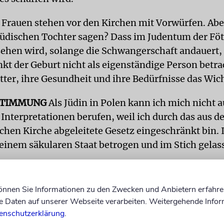
 Frauen stehen vor den Kirchen mit Vorwürfen. Abe
jüdischen Tochter sagen? Dass im Judentum der Fötu
sehen wird, solange die Schwangerschaft andauert,
kt der Geburt nicht als eigenständige Person betra
tter, ihre Gesundheit und ihre Bedürfnisse das Wich
STIMMUNG
Als Jüdin in Polen kann ich mich nicht a
 Interpretationen berufen, weil ich durch das aus d
chen Kirche abgeleitete Gesetz eingeschränkt bin. 
inem säkularen Staat betrogen und im Stich gelas
lassen wir, jüdische Mütter, Töchter, Ehemänner,
andemie unsere Häuser und gehen, Tag für Tag, durc
können Sie Informationen zu den Zwecken und Anbietern erfahre
schaus und Polens – für Wahlfreiheit und Selbst
Daten auf unserer Webseite verarbeiten. Weitergehende Infor
rchalische Herrschaft.
enschutzerklärung
.