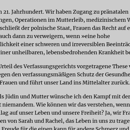
m 21. Jahrhundert. Wir haben Zugang zu pränatalen
gen, Operationen im Mutterleib, medizinischem 
chließt der polnische Staat, Frauen das Recht auf 
auch dann zu verweigern, wenn »eine hohe
ichkeit einer schweren und irreversiblen Beeinträ
einer unheilbaren, lebensbedrohenden Krankheit b
Urteil des Verfassungsgerichts vorgetragene These 
egen den verfassungsmäßigen Schutz der Gesundhe
Frauen und führt unser Land ins Mittelalter zurück.
ls Jüdin und Mutter wünsche ich den Kampf mit de
t niemandem. Wie können wir das verstehen, wenn 
lag auf unser Leben und unsere Freiheit? Ja, wir F
gen von Sarah und Rachel, das Leben in uns zu trage
d Freude für die einen kann für andere Schmerz und 