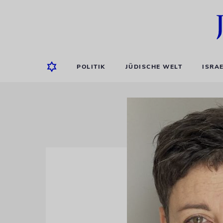
POLITIK
JÜDISCHE WELT
ISRA