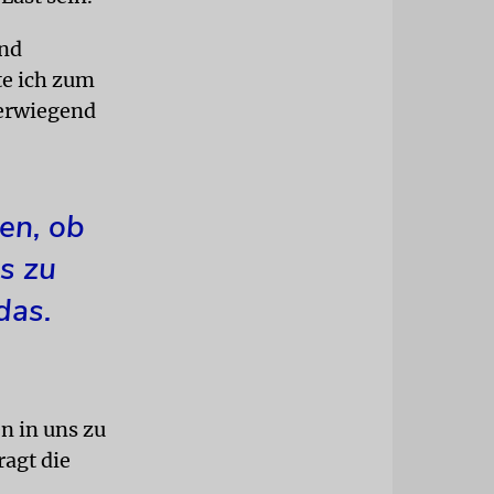
und
te ich zum
werwiegend
den, ob
ns zu
das.
en in uns zu
ragt die