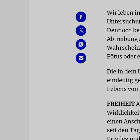
Wir leben i
Untersuchun
Dennoch bes
Abtreibung 
Wahrscheinl
Fötus oder 
Die in dem 
eindeutig g
Lebens von 
FREIHEIT
A
Wirklichkei
einen Ansch
seit den Ta
Privileg un