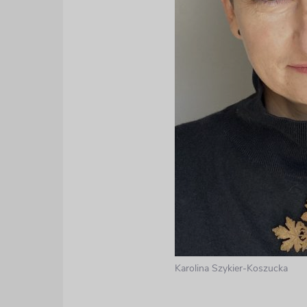
Karolina Szykier-Koszucka