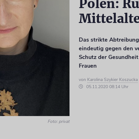
Polen: Rü
Mittelalt
Das strikte Abtreibung
eindeutig gegen den 
Schutz der Gesundheit
Frauen
von
Karolina Szykier Koszucka
05.11.2020 08:14 Uhr
Foto: privat