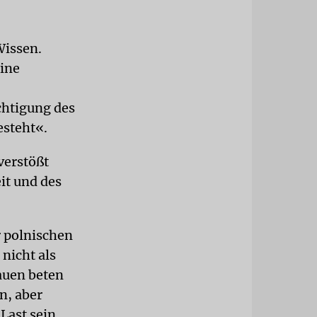
Wissen.
eine
chtigung des
esteht«.
verstößt
it und des
r polnischen
nicht als
rauen beten
n, aber
Last sein.