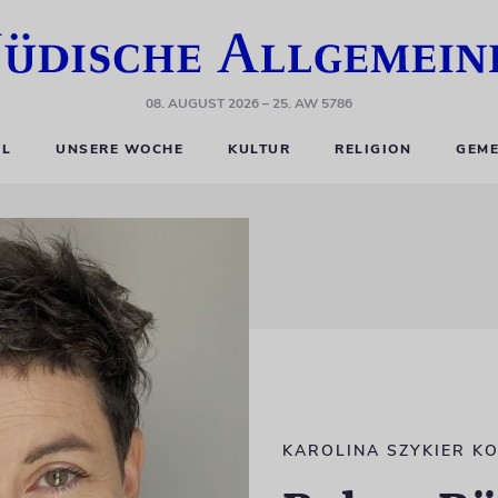
08. AUGUST 2026
– 25. AW 5786
EL
UNSERE WOCHE
KULTUR
RELIGION
GEME
KAROLINA SZYKIER K