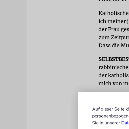
Katholische
ich meiner 
der Frau ge
zum Zeitpun
Dass die Mu
SELBSTBE
rabbinische
der katholis
mich von me
Deshalb ver
trotz der P
Auf dieser Seite 
Straßen War
personenbezogene 
Ohne patria
Sie in unserer
Dat