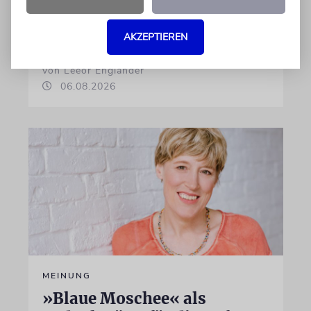
zugleich einen entscheidenden blinden Fleck
im Nahostkonflikts unerwähnt
AKZEPTIEREN
von Leeor Engländer
06.08.2026
MEINUNG
»Blaue Moschee« als