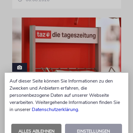
Auf dieser Seite können Sie Informationen zu den
MEDIEN
Zwecken und Anbietern erfahren, die
Wo steckt die
personenbezogene Daten auf unserer Webseite
palästinensische
verarbeiten. Weitergehende Informationen finden Sie
Opposition?
in unserer
Datenschutzerklärung
.
Zwei taz-Essays erzählen eindringlich von
palästinensischer und muslimischer
ALLES ABLEHNEN
EINSTELLUNGEN
Entfremdung in Deutschland. Sie lassen