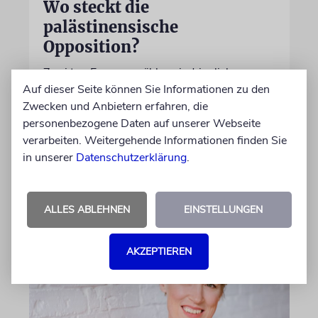
Wo steckt die
palästinensische
Opposition?
Zwei taz-Essays erzählen eindringlich von
Auf dieser Seite können Sie Informationen zu den
palästinensischer und muslimischer
Zwecken und Anbietern erfahren, die
Entfremdung in Deutschland. Sie lassen
personenbezogene Daten auf unserer Webseite
zugleich einen entscheidenden blinden Fleck
verarbeiten. Weitergehende Informationen finden Sie
im Nahostkonflikts unerwähnt
in unserer
Datenschutzerklärung
.
von Leeor Engländer
06.08.2026
ALLES ABLEHNEN
EINSTELLUNGEN
AKZEPTIEREN