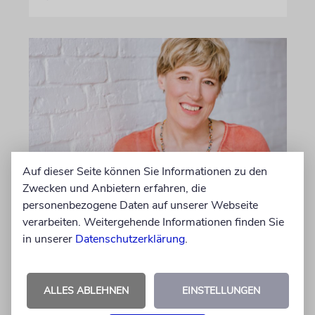
Auf dieser Seite können Sie Informationen zu den
Zwecken und Anbietern erfahren, die
MEINUNG
personenbezogene Daten auf unserer Webseite
»Blaue Moschee« als
verarbeiten. Weitergehende Informationen finden Sie
Gedenkstätte für die Opfer
in unserer
Datenschutzerklärung
.
des Islamismus?
Nach der Schließung des eng mit dem
iranischen Regime verflochtenen »Islamischen
ALLES ABLEHNEN
EINSTELLUNGEN
Zentrums Hamburg« wird über die künftige