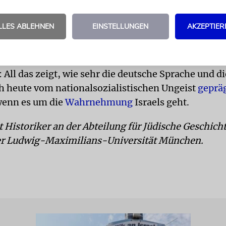
dem Zeitungsartikel paraphrasie
LLES ABLEHNEN
EINSTELLUNGEN
AKZEPTIER
 Gegenbewegung«, »die Reihen fest geschlossen«, 
 All das zeigt, wie sehr die deutsche Sprache und d
 heute vom nationalsozialistischen Ungeist
geprä
wenn es um die
Wahrnehmung
Israels geht.
t Historiker an der Abteilung für Jüdische Geschich
er Ludwig-Maximilians-Universität München.