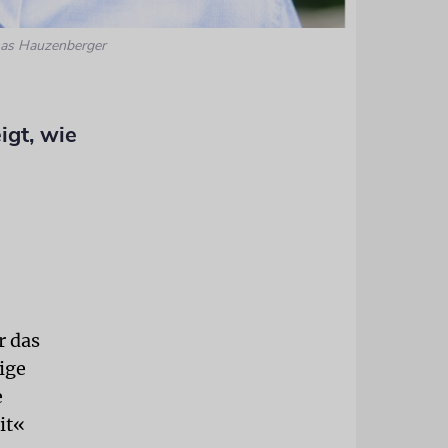
as Hauzenberger
igt, wie
r das
ige
e
it«