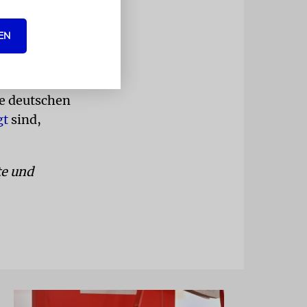
rt.
EN
»der ewige
ie deutschen
gt
sind,
te und