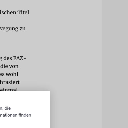
ischen Titel
ewegung zu
ng des FAZ-
 die von
 es wohl
hrasiert
 einmal
n, die
mationen finden
rd in