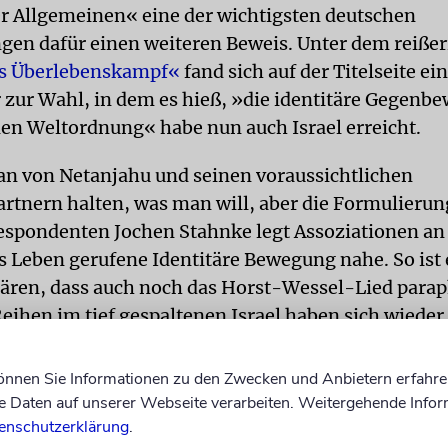
r Allgemeinen« eine der wichtigsten deutschen
gen dafür einen weiteren Beweis. Unter dem reißer
s Überlebenskampf«
fand sich auf der Titelseite ein
ur Wahl, in dem es hieß, »die identitäre Gegenb
alen Weltordnung« habe nun auch Israel erreicht.
 von Netanjahu und seinen voraussichtlichen
artnern halten, was man will, aber die Formulieru
espondenten Jochen Stahnke legt Assoziationen an
s Leben gerufene Identitäre Bewegung nahe. So ist
lären, dass auch noch das Horst-Wessel-Lied parap
Reihen im tief gespaltenen Israel haben sich wieder
, das rechte Lager hat eine klare Mehrheit.«
können Sie Informationen zu den Zwecken und Anbietern erfahre
Daten auf unserer Webseite verarbeiten. Weitergehende Infor
Auch das Horst-Wessel-Lied wi
enschutzerklärung
.