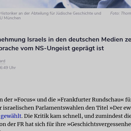
 Historiker an der Abteilung für Jüdische Geschichte und
Foto: Thom
LMU München
ehmung Israels in den deutschen Medien ze
Sprache vom NS-Ungeist geprägt ist
ard
6:49 Uhr
n der »Focus« und die »Frankfurter Rundschau« fü
r israelischen Parlamentswahlen den Titel »Der ew
«
gewählt
. Die Kritik kam schnell, und zumindest di
on der FR hat sich für ihre »Geschichtsvergessenhe