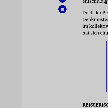
entschuldig
Doch der Be
Denkmuster,
im kollekti
hat sich ei
REISSERIS