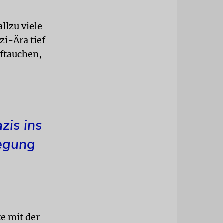
llzu viele
i-Ära tief
uftauchen,
zis ins
wegung
te mit der