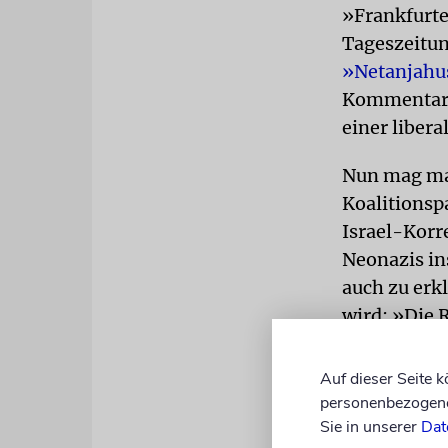
»Frankfurte
Tageszeitun
»Netanjahu
Kommentar z
einer liber
Nun mag man
Koalitionsp
Israel-Korr
Neonazis in
auch zu erk
wird: »Die 
geschlossen
Auf dieser Seite 
personenbezogene 
Sie in unserer
Dat