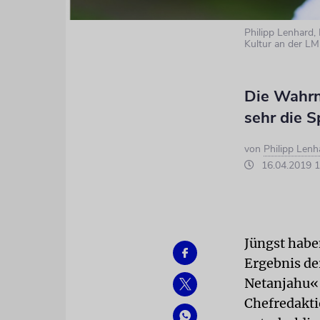
Philipp Lenhard,
Kultur an der 
Die Wahrn
sehr die 
von
Philipp Lenh
16.04.2019 1
Jüngst habe
Ergebnis de
Netanjahu
Chefredakti