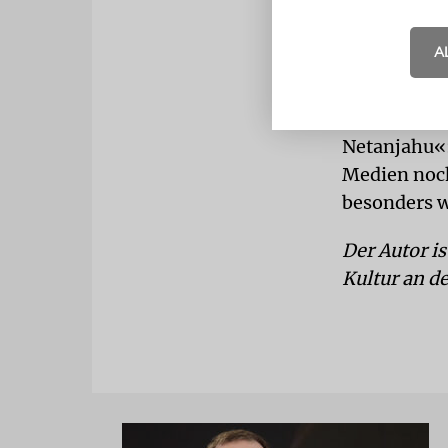
A
»Identitäre
Netanjahu«:
Medien noch
besonders 
Der Autor is
Kultur an d