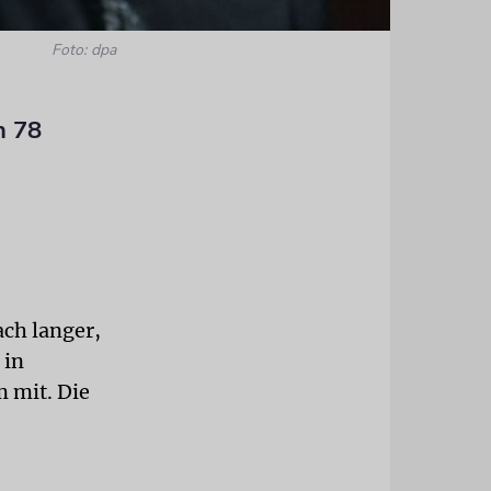
Foto: dpa
n 78
ach langer,
 in
m mit. Die