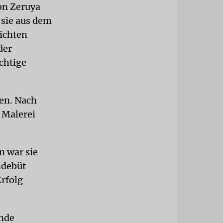
on Zeruya
 sie aus dem
ichten
der
chtige
ren. Nach
e Malerei
n war sie
ndebüt
rfolg
Ende