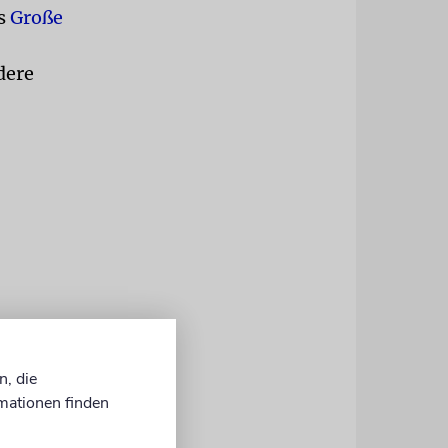
as
Große
dere
n, die
mationen finden