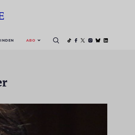
ABO
INDEN
er