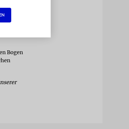
EN
nen Bogen
chen
unserer