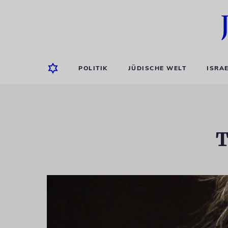
POLITIK
JÜDISCHE WELT
ISRA
T