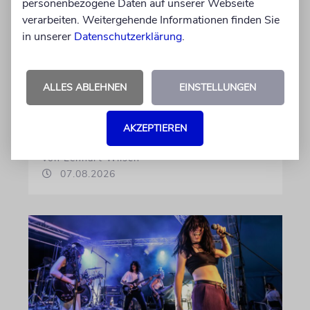
personenbezogene Daten auf unserer Webseite
Palestine« als
verarbeiten. Weitergehende Informationen finden Sie
Verkaufsschlager
in unserer
Datenschutzerklärung
.
Auf seinem neuen Album »Lounge Musik«
rappt der Berliner Musiker Pashanim
wiederholt über den Israel-Palästina-Konflikt –
ALLES ABLEHNEN
EINSTELLUNGEN
Kokettieren mit dem palästinensischen
Terrorismus inklusive
AKZEPTIEREN
von Lennart Wilsch
07.08.2026