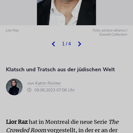
Lior Raz
Foto: picture alliance /
Everett Collection
1 / 4
Klatsch und Tratsch aus der jüdischen Welt
von
Katrin Richter
09.06.2023 07:06 Uhr
Lior Raz
hat in Montreal die neue Serie
The
Crowded Room
vorgestellt, in der er an der