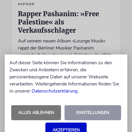
HIPHOP
Rapper Pashanim: »Free
Palestine« als
Verkaufsschlager
Auf seinem neuen Album »Lounge Musik«
rappt der Berliner Musiker Pashanim
wiederholt über den Israel-Palästina-Konflikt –
Kokettieren mit dem palästinensischen
Auf dieser Seite können Sie Informationen zu den
Terrorismus inklusive
Zwecken und Anbietern erfahren, die
personenbezogene Daten auf unserer Webseite
verarbeiten. Weitergehende Informationen finden Sie
von Lennart Wilsch
in unserer
Datenschutzerklärung
.
07.08.2026
ALLES ABLEHNEN
EINSTELLUNGEN
AKZEPTIEREN