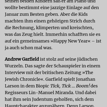
seinen beiden Kindern saß er am Piano und
wollte bestimmt eine jazzige Einlage auf den
Januar zum Besten geben. Aber die Kids
machten ihm einen gehörigen Strich durch
die Rechnung, klimperten und kreischten,
was das Zeug hielt. Immerhin schafften sie es
auf ein gemeinsames »Happy New Year« – ist
ja auch schon mal was.
Andrew Garfield
ist stolz auf seine jüdischen
Wurzeln. Das sagte der Schauspieler in einem
Interview mit der britischen Zeitung »The
Jewish Chronicle«. Garfield spielt Jonathan
Larson in dem Biopic
Tick, Tick … Boom!
des
Regisseurs Lin-Manuel Miranda. Und dabei
hat ihm sein Judentum geholfen, sich dem
Hauptcharakter anzunähern. Denn Larson,