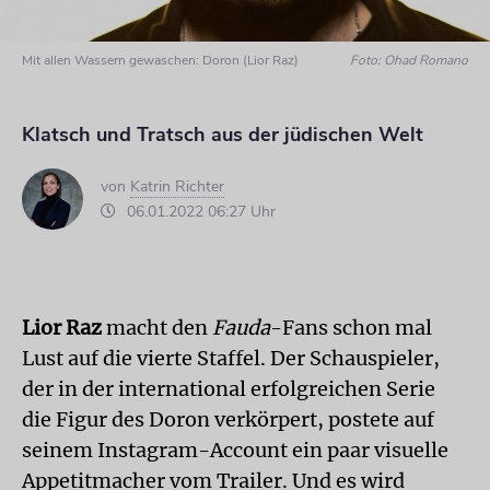
Mit allen Wassern gewaschen: Doron (Lior Raz)
Foto: Ohad Romano
Klatsch und Tratsch aus der jüdischen Welt
von
Katrin Richter
06.01.2022 06:27 Uhr
Lior Raz
macht den
Fauda
-Fans schon mal
Lust auf die vierte Staffel. Der Schauspieler,
der in der international erfolgreichen Serie
die Figur des Doron verkörpert, postete auf
seinem Instagram-Account ein paar visuelle
Appetitmacher vom Trailer. Und es wird