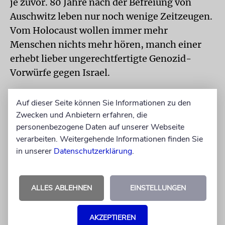
je zuvor. 80 Jahre nach der Befreiung von
Auschwitz leben nur noch wenige Zeitzeugen.
Vom Holocaust wollen immer mehr
Menschen nichts mehr hören, manch einer
erhebt lieber ungerechtfertigte Genozid-
Vorwürfe gegen Israel.
In dieser Situation kann der emotionale
Auf dieser Seite können Sie Informationen zu den
Zugang durch die Musik helfen, den die
Zwecken und Anbietern erfahren, die
»Lebensmelodien« ermöglichen, glaubt
personenbezogene Daten auf unserer Webseite
Michael Raddatz. Das sei besonders für
verarbeiten. Weitergehende Informationen finden Sie
in unserer
Datenschutzerklärung
.
jüngere Generationen wichtig: »Dadurch
kann man auch der Ritualisierung des
Gedenkens entgehen.«
ALLES ABLEHNEN
EINSTELLUNGEN
Die Zeremonie mit den »Lebensmelodien«
AKZEPTIEREN
am 27. Januar wird live im Internet