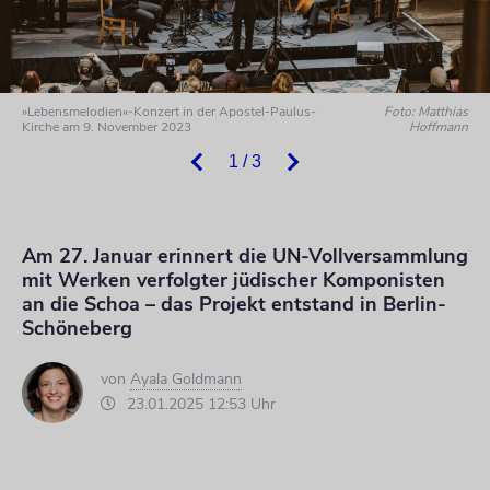
»Lebensmelodien«-Konzert in der Apostel-Paulus-
Foto: Matthias
Kirche am 9. November 2023
Hoffmann
1 / 3
Am 27. Januar erinnert die UN-Vollversammlung
mit Werken verfolgter jüdischer Komponisten
an die Schoa – das Projekt entstand in Berlin-
Schöneberg
von
Ayala Goldmann
23.01.2025 12:53 Uhr