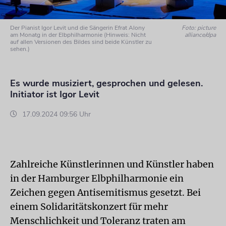
Der Pianist Igor Levit und die Sängerin Efrat Alony
Foto: picture
am Monatg in der Elbphilharmonie (Hinweis: Nicht
alliance/dpa
auf allen Versionen des Bildes sind beide Künstler zu
sehen.)
Es wurde musiziert, gesprochen und gelesen.
Initiator ist Igor Levit
17.09.2024 09:56 Uhr
Zahlreiche Künstlerinnen und Künstler haben
in der Hamburger Elbphilharmonie ein
Zeichen gegen Antisemitismus gesetzt. Bei
einem Solidaritätskonzert für mehr
Menschlichkeit und Toleranz traten am