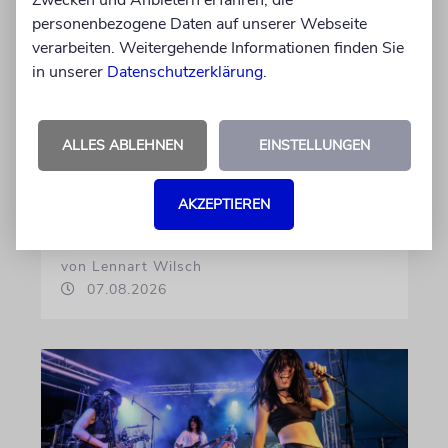
Zwecken und Anbietern erfahren, die
Rapper Pashanim: »Free
personenbezogene Daten auf unserer Webseite
Palestine« als
verarbeiten. Weitergehende Informationen finden Sie
in unserer
Datenschutzerklärung
.
Verkaufsschlager
Auf seinem neuen Album »Lounge Musik«
rappt der Berliner Musiker Pashanim
ALLES ABLEHNEN
EINSTELLUNGEN
wiederholt über den Israel-Palästina-Konflikt –
Kokettieren mit dem palästinensischen
AKZEPTIEREN
Terrorismus inklusive
von Lennart Wilsch
07.08.2026