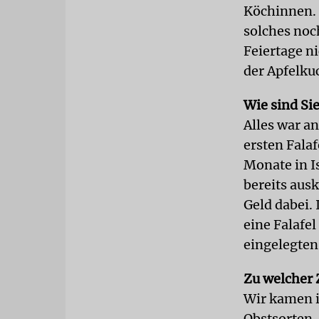
Köchinnen. 
solches noc
Feiertage n
der Apfelku
Wie sind Si
Alles war a
ersten Falaf
Monate in Is
bereits aus
Geld dabei.
eine Falafe
eingelegten
Zu welcher 
Wir kamen im
Obstsorten. 