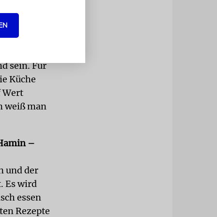
uf 100
n.
EN
d sein. Für
die Küche
f Wert
en weiß man
 Hamin –
n und der
. Es wird
isch essen
sten Rezepte