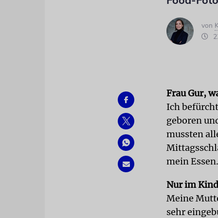
Food-Foto
von
K
22
Frau Gur, wa
Ich befürcht
geboren und
mussten all
Mittagsschla
mein Essen.
Nur im Kind
Meine Mutter
sehr eingeb