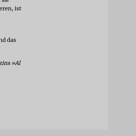
ren, ist
nd das
zins »Al