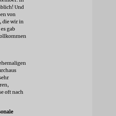
ublich! Und
nen von
 die wir in
 es gab
 vollkommen
 ehemaligen
durchaus
sehr
ren,
se oft nach
sonale