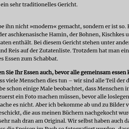
 ein sehr traditionelles Gericht.
e ihn nicht »modern« gemacht, sondern er ist so. Er
s der aschkenasische Hamin, der Bohnen, Kischkes 
aten enthält. Bei diesem Gericht stehen unter and
d Reis auf der Zutatenliste. Trotzdem hat man ein
les Essen zum Schabbat.
en Sie Ihr Essen auch, bevor alle gemeinsam essen
ss viele Menschen dies tun – wir sind alle Teil der 
abe schon einige Male beobachtet, dass Menschen 
zuerst ein Foto machen müssen, bevor alle loslege
mache es nicht. Aber ich bekomme ab und zu Bilder 
eschickt, die aus meinen Büchern nachgekocht wu
 sehr nah dran am Original. Wir selbst haben auch d
ss die Speisen im Buch so fotografiert werden, dass