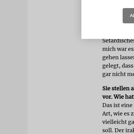
Leser auch 
Gerichte be
A
Wie sind Si
Es gibt so 
Sefardische
mich war es 
gehen lasse
gelegt, das
gar nicht m
Sie stellen
vor. Wie ha
Das ist ein
Art, wie es 
vielleicht g
soll. Der i