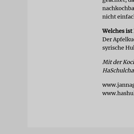
nachkochbar 
nicht einfac
Welches ist 
Der Apfelku
syrische Hu
Mit der Koc
HaSchulchan
www.janna
www.hashul