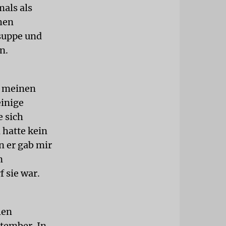
mals als
chen
rsuppe und
n.
n meinen
einige
e sich
 hatte kein
n er gab mir
n
 sie war.
len
ptember. In