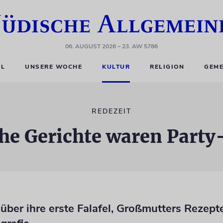
06. AUGUST 2026
– 23. AW 5786
EL
UNSERE WOCHE
KULTUR
RELIGION
GEME
REDEZEIT
he Gerichte waren Part
über ihre erste Falafel, Großmutters Rezept