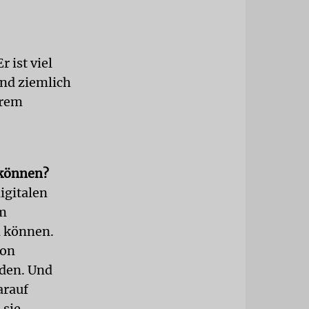
 ist viel
und ziemlich
erem
 können?
digitalen
im
n können.
von
rden. Und
arauf
 sie