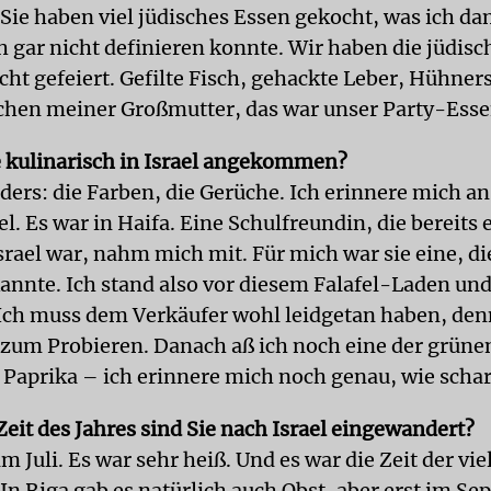
Sie haben viel jüdisches Essen gekocht, was ich da
h gar nicht definieren konnte. Wir haben die jüdis
icht gefeiert. Gefilte Fisch, gehackte Leber, Hühne
chen meiner Großmutter, das war unser Party-Esse
e kulinarisch in Israel angekommen?
nders: die Farben, die Gerüche. Ich erinnere mich a
el. Es war in Haifa. Eine Schulfreundin, die bereits 
rael war, nahm mich mit. Für mich war sie eine, di
kannte. Ich stand also vor diesem Falafel-Laden und
 Ich muss dem Verkäufer wohl leidgetan haben, den
l zum Probieren. Danach aß ich noch eine der grüne
 Paprika – ich erinnere mich noch genau, wie scharf
Zeit des Jahres sind Sie nach Israel eingewandert?
 Juli. Es war sehr heiß. Und es war die Zeit der vie
In Riga gab es natürlich auch Obst, aber erst im Se