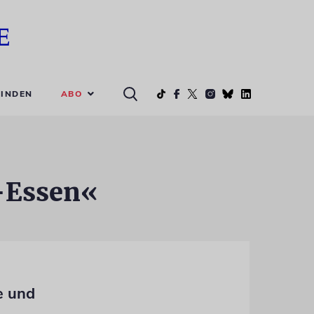
ABO
INDEN
y-Essen«
e und