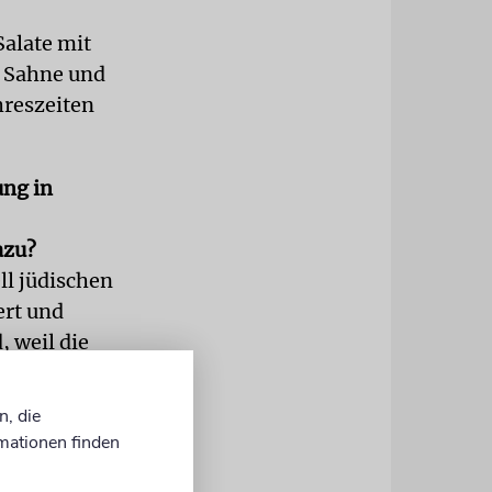
Salate mit
r Sahne und
ahreszeiten
ung in
azu?
ll jüdischen
ert und
, weil die
ehr
en erhalten
n, die
t werden.
mationen finden
uss die