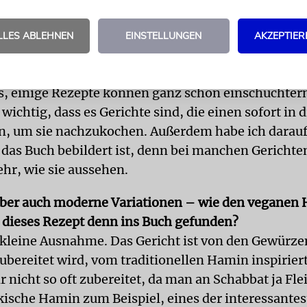
dazu ermuntern, sie nachzukochen. Ich habe mich a
schränkt, die sehr einfach zubereitet werden könne
LLES ABLEHNEN
EINSTELLUNGEN
AKZEPTIER
e dabei vorgegangen?
viele Bücher über jüdisches Essen: Aschkenasisches,
s, einige Rezepte können ganz schön einschüchtern
wichtig, dass es Gerichte sind, die einen sofort in 
n, um sie nachzukochen. Außerdem habe ich darau
s das Buch bebildert ist, denn bei manchen Gericht
ehr, wie sie aussehen.
 aber auch moderne Variationen – wie den veganen
t dieses Rezept denn ins Buch gefunden?
e kleine Ausnahme. Das Gericht ist von den Gewürze
zubereitet wird, vom traditionellen Hamin inspiriert
ar nicht so oft zubereitet, da man an Schabbat ja Fle
rakische Hamin zum Beispiel, eines der interessante