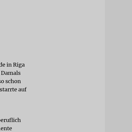
de in Riga
. Damals
so schon
starrte auf
beruflich
lente