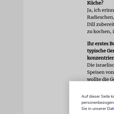
Küche?
Ja, ich eri
Radieschen,
Dill zuberei
zu kochen, 
Ihr erstes 
typische Ge
konzentriere
Die israelis
Speisen von
wollte die G
jüdischen G
existieren.
Auf dieser Seite 
werden, ist 
personenbezogene 
Man darf als
Sie in unserer
Dat