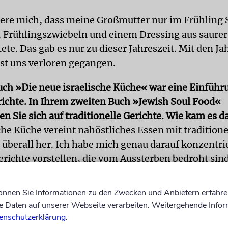
nnere mich, dass meine Großmutter nur im Frühling 
 Frühlingszwiebeln und einem Dressing aus saure
tete. Das gab es nur zu dieser Jahreszeit. Mit den J
ist uns verloren gegangen.
Buch »Die neue israelische Küche« war eine Einführ
richte. In Ihrem zweiten Buch »Jewish Soul Food«
n Sie sich auf traditionelle Gerichte. Wie kam es d
che Küche vereint nahöstliches Essen mit traditione
 überall her. Ich habe mich genau darauf konzentri
erichte vorstellen, die vom Aussterben bedroht sind
emeinden, in denen sie zubereitet wurden, nicht m
 Der einzige Ort, an dem diese Speisen noch am Leb
können Sie Informationen zu den Zwecken und Anbietern erfahre
Israel. Und keiner weiß, wie lange sie noch gekoch
Daten auf unserer Webseite verarbeiten. Weitergehende Infor
o diese Gerichte nicht allein vorstellen, sondern m
enschutzerklärung
.