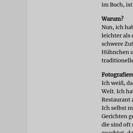
im Buch, ist
Warum?
Nun, ich hab
leichter al
schwere Zut
Hühnchen un
traditionel
Fotografier
Ich weiß, da
Welt. Ich h
Restaurant 
Ich selbst 
Gerichten g
die sind oft
geachtet, da