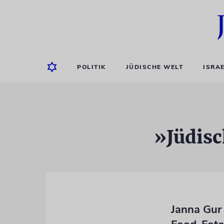
POLITIK
JÜDISCHE WELT
ISRA
»Jüdisc
Janna Gur 