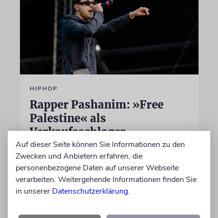
HIPHOP
Rapper Pashanim: »Free
Palestine« als
Verkaufsschlager
Auf dieser Seite können Sie Informationen zu den
Auf seinem neuen Album »Lounge Musik«
Zwecken und Anbietern erfahren, die
rappt der Berliner Musiker Pashanim
personenbezogene Daten auf unserer Webseite
wiederholt über den Israel-Palästina-Konflikt –
verarbeiten. Weitergehende Informationen finden Sie
Kokettieren mit dem palästinensischen
in unserer
Datenschutzerklärung
.
Terrorismus inklusive