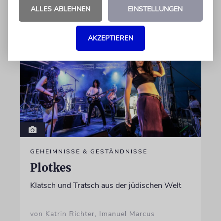
von Lennart Wilsch
ALLES ABLEHNEN
EINSTELLUNGEN
07.08.2026
AKZEPTIEREN
GEHEIMNISSE & GESTÄNDNISSE
Plotkes
Klatsch und Tratsch aus der jüdischen Welt
von Katrin Richter, Imanuel Marcus