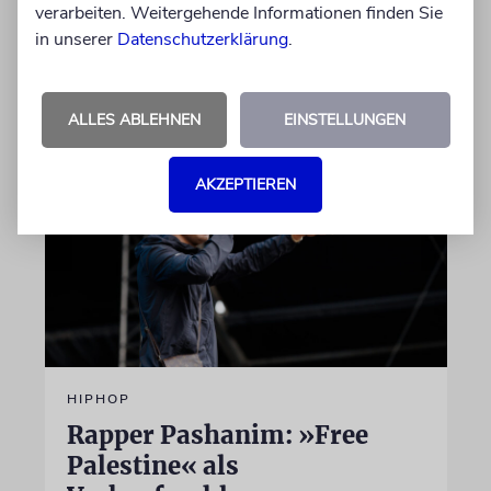
diese Leistung mit einem Preis. Igor Levit ist
verarbeiten. Weitergehende Informationen finden Sie
Laudator
in unserer
Datenschutzerklärung
.
07.08.2026
ALLES ABLEHNEN
EINSTELLUNGEN
AKZEPTIEREN
HIPHOP
Rapper Pashanim: »Free
Palestine« als