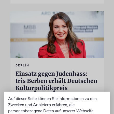
BERLIN
Einsatz gegen Judenhass:
Iris Berben erhält Deutschen
Kulturpolitikpreis
Die Schauspielerin steht nicht nur vor der
Auf dieser Seite können Sie Informationen zu den
Kamera, sondern engagiert sich auch
Zwecken und Anbietern erfahren, die
ehrenamtlich. Der Deutsche Kulturrat würdigt
personenbezogene Daten auf unserer Webseite