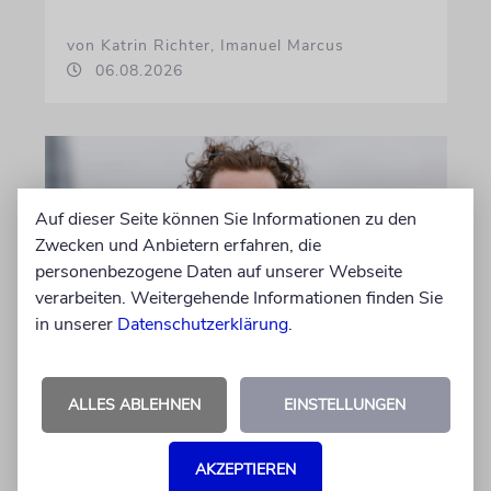
von Katrin Richter, Imanuel Marcus
06.08.2026
Auf dieser Seite können Sie Informationen zu den
Zwecken und Anbietern erfahren, die
personenbezogene Daten auf unserer Webseite
verarbeiten. Weitergehende Informationen finden Sie
in unserer
Datenschutzerklärung
.
LONDON
Schwinden die Chancen auf
ALLES ABLEHNEN
EINSTELLUNGEN
einen jüdischen James Bond?
AKZEPTIEREN
Seit Jahren wird darüber spekuliert, wer der