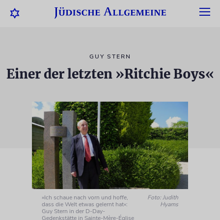
GUY STERN
Einer der letzten »Ritchie Boys«
»Ich schaue nach vorn und hoffe,
Foto: Judith
dass die Welt etwas gelernt hat«:
Hyams
Guy Stern in der D-Day-
Gedenkstätte in Sainte-Mère-Église