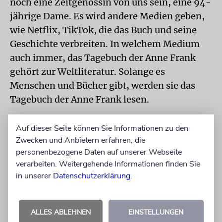
noch eine Zeitgenossin von uns sein, eine 94-
jährige Dame. Es wird andere Medien geben,
wie Netflix, TikTok, die das Buch und seine
Geschichte verbreiten. In welchem Medium
auch immer, das Tagebuch der Anne Frank
gehört zur Weltliteratur. Solange es
Menschen und Bücher gibt, werden sie das
Tagebuch der Anne Frank lesen.
Mit dem Editor-at-Large des Suhrkamp
Auf dieser Seite können Sie Informationen zu den
Verlags sprach Ayala Goldmann.
Zwecken und Anbietern erfahren, die
Thomas Sparr: »Ich will fortleben, auch nach
personenbezogene Daten auf unserer Webseite
verarbeiten. Weitergehende Informationen finden Sie
meinem Tod. Die Biographie des Tagebuchs
in unserer
Datenschutzerklärung
.
der Anne Frank«. S. Fischer, Frankfurt 2023,
336 S., 25 €
ALLES ABLEHNEN
EINSTELLUNGEN