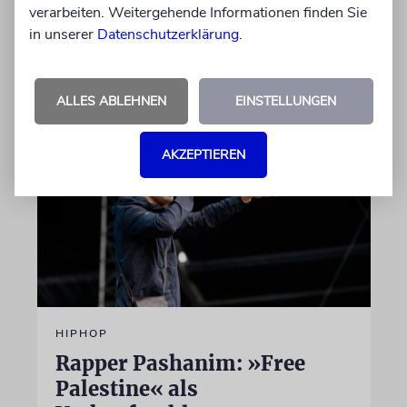
diese Leistung mit einem Preis. Igor Levit ist
verarbeiten. Weitergehende Informationen finden Sie
Laudator
in unserer
Datenschutzerklärung
.
07.08.2026
ALLES ABLEHNEN
EINSTELLUNGEN
AKZEPTIEREN
HIPHOP
Rapper Pashanim: »Free
Palestine« als