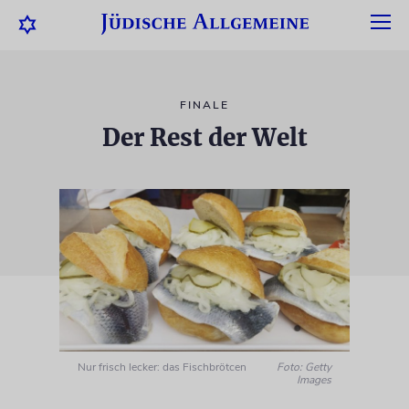
FINALE
Der Rest der Welt
Nur frisch lecker: das Fischbrötcen
Foto: Getty
Images