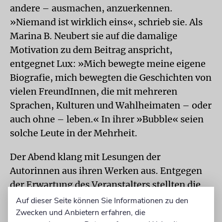
andere – ausmachen, anzuerkennen.
»Niemand ist wirklich eins«, schrieb sie. Als
Marina B. Neubert sie auf die damalige
Motivation zu dem Beitrag anspricht,
entgegnet Lux: »Mich bewegte meine eigene
Biografie, mich bewegten die Geschichten von
vielen FreundInnen, die mit mehreren
Sprachen, Kulturen und Wahlheimaten – oder
auch ohne – leben.« In ihrer »Bubble« seien
solche Leute in der Mehrheit.
Der Abend klang mit Lesungen der
Autorinnen aus ihren Werken aus. Entgegen
der Erwartung des Veranstalters stellten die
Zuschauer keine einzige Frage an Grinberg,
Auf dieser Seite können Sie Informationen zu den
Grjasnowa und Lux. »Wir stehen selbst
Zwecken und Anbietern erfahren, die