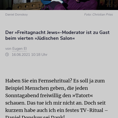
Daniel Donskoy
Foto: Christian Pries
Der »Freitagnacht Jews«-Moderator ist zu Gast
beim vierten »Jüdischen Salon«
von
Eugen El
16.06.2021 10:18 Uhr
Haben Sie ein Fernsehritual? Es soll ja zum
Beispiel Menschen geben, die jeden
Sonntagabend freiwillig den »Tatort«
schauen. Das tue ich mir nicht an. Doch seit
kurzem habe auch ich ein festes TV-Ritual –
Daniel Donskoy sei Dank!