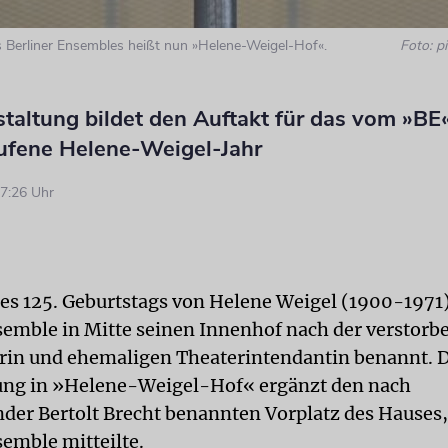
 Berliner Ensembles heißt nun »Helene-Weigel-Hof«.
Foto: pi
taltung bildet den Auftakt für das vom »BE«
ufene Helene-Weigel-Jahr
7:26 Uhr
des 125. Geburtstags von Helene Weigel (1900-1971)
semble in Mitte seinen Innenhof nach der verstorb
rin und ehemaligen Theaterintendantin benannt. 
g in »Helene-Weigel-Hof« ergänzt den nach
der Bertolt Brecht benannten Vorplatz des Hauses,
semble mitteilte.