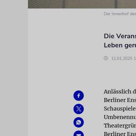
Der Innenhof des
Die Verans
Leben ger
11.01.2025 1
Anlässlich 
Berliner En
Schauspiele
Umbenennun
Theatergrün
Berliner En