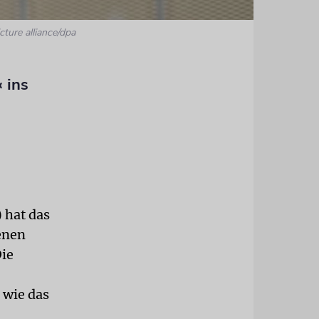
cture alliance/dpa
 ins
 hat das
enen
Die
 wie das