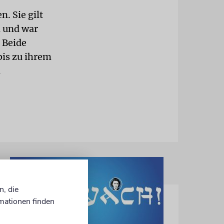
n. Sie gilt
n und war
 Beide
bis zu ihrem
n
n, die
mationen finden