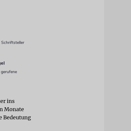
Schriftsteller
gel
n gerufene
er ins
en Monate
ie Bedeutung