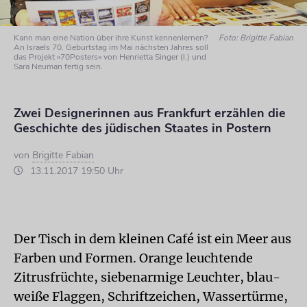
Kann man eine Nation über ihre Kunst kennenlernen?
Foto: Brigitte Fabian
An Israels 70. Geburtstag im Mai nächsten Jahres soll
das Projekt »70Posters« von Henrietta Singer (l.) und
Sara Neuman fertig sein.
Zwei Designerinnen aus Frankfurt erzählen die
Geschichte des jüdischen Staates in Postern
von
Brigitte Fabian
13.11.2017 19:50 Uhr
Der Tisch in dem kleinen Café ist ein Meer aus
Farben und Formen. Orange leuchtende
Zitrusfrüchte, siebenarmige Leuchter, blau-
weiße Flaggen, Schriftzeichen, Wassertürme,