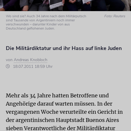
Wo sind sie? Auch 34 Jahre nach dem Militärputsch
Foto: Reuters
sind Tausende von Argentiniern noch immer
verschwunden – darunter Kinder von aus
Deutschland geflohenen Juden.
Die Militärdiktatur und ihr Hass auf linke Juden
von
Andreas Knobloch
18.07.2011 18:59 Uhr
Mehr als 34 Jahre hatten Betroffene und
Angehörige darauf warten müssen. In der
vergangenen Woche verurteilte ein Gericht in
der argentinischen Hauptstadt Buenos Aires
sieben Verantwortliche der Militärdiktatur