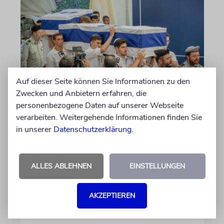
Auf dieser Seite können Sie Informationen zu den
JERUSALEM
Zwecken und Anbietern erfahren, die
Großeltern umgebettet:
personenbezogene Daten auf unserer Webseite
verarbeiten. Weitergehende Informationen finden Sie
Theodor Herzls letzter Wille
in unserer
Datenschutzerklärung
.
ist erfüllt
Die Überreste von Schimon und Rikva Herzl,
Vorfahren väterlicherseits des Zionismus-
ALLES ABLEHNEN
EINSTELLUNGEN
Begründers und prägende Gestalten in
Theodor Herzls Jugend, wurden von Serbien
AKZEPTIEREN
nach Israel überführt und auf dem Herzlberg
beigesetzt