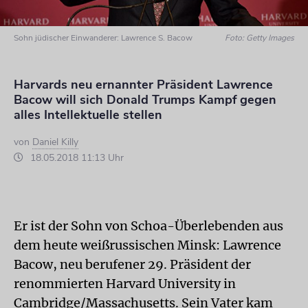
Sohn jüdischer Einwanderer: Lawrence S. Bacow
Foto: Getty Images
Harvards neu ernannter Präsident Lawrence
Bacow will sich Donald Trumps Kampf gegen
alles Intellektuelle stellen
von
Daniel Killy
18.05.2018 11:13 Uhr
Er ist der Sohn von Schoa-Überlebenden aus
dem heute weißrussischen Minsk: Lawrence
Bacow, neu berufener 29. Präsident der
renommierten Harvard University in
Cambridge/Massachusetts. Sein Vater kam