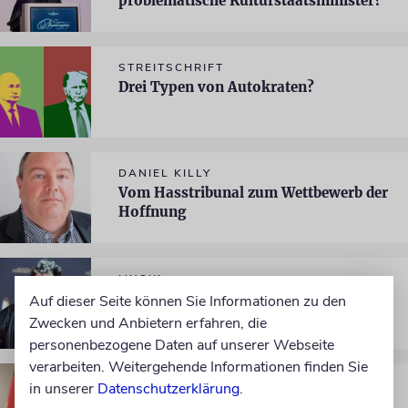
problematische Kulturstaatsminister?
STREITSCHRIFT
Drei Typen von Autokraten?
DANIEL KILLY
Vom Hasstribunal zum Wettbewerb der
Hoffnung
MUSIK
Mehr als über Schnulzen plaudern
Auf dieser Seite können Sie Informationen zu den
Zwecken und Anbietern erfahren, die
personenbezogene Daten auf unserer Webseite
verarbeiten. Weitergehende Informationen finden Sie
DEUTSCHLAND
in unserer
Datenschutzerklärung
.
Leere Rituale