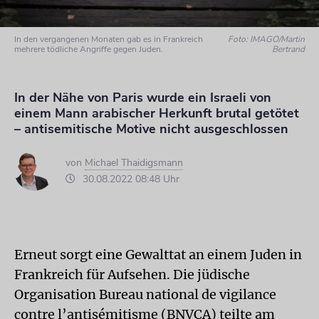
In den vergangenen Monaten gab es in Frankreich
Foto: IMAGO/Martin
mehrere tödliche Angriffe gegen Juden.
Bertrand
In der Nähe von Paris wurde ein Israeli von
einem Mann arabischer Herkunft brutal getötet
– antisemitische Motive nicht ausgeschlossen
von
Michael Thaidigsmann
30.08.2022 08:48 Uhr
Erneut sorgt eine Gewalttat an einem Juden in
Frankreich für Aufsehen. Die jüdische
Organisation Bureau national de vigilance
contre l’antisémitisme (BNVCA) teilte am