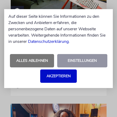
Auf dieser Seite können Sie Informationen zu den
FRANKREICH
Zwecken und Anbietern erfahren, die
personenbezogene Daten auf unserer Webseite
Eine Abrechnung mit dem
verarbeiten. Weitergehende Informationen finden Sie
Judenhass der neuen Linken
in unserer
Datenschutzerklärung
.
Nach 41 Jahren verlässt der anerkannte
Journalist Jean Quatremer die beliebte
Tageszeitung »Libération«. Er wirft Kollegen
ALLES ABLEHNEN
EINSTELLUNGEN
einen »entfesselten Antisemitismus« und eine
ideologische Schreckensherrschaft vor
AKZEPTIEREN
06.08.2026