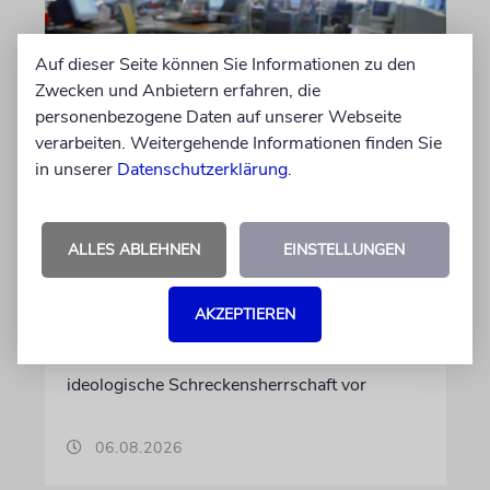
Auf dieser Seite können Sie Informationen zu den
Zwecken und Anbietern erfahren, die
personenbezogene Daten auf unserer Webseite
verarbeiten. Weitergehende Informationen finden Sie
in unserer
Datenschutzerklärung
.
FRANKREICH
Eine Abrechnung mit dem
Judenhass der neuen Linken
ALLES ABLEHNEN
EINSTELLUNGEN
Nach 41 Jahren verlässt der anerkannte
Journalist Jean Quatremer die beliebte
AKZEPTIEREN
Tageszeitung »Libération«. Er wirft Kollegen
einen »entfesselten Antisemitismus« und eine
ideologische Schreckensherrschaft vor
06.08.2026