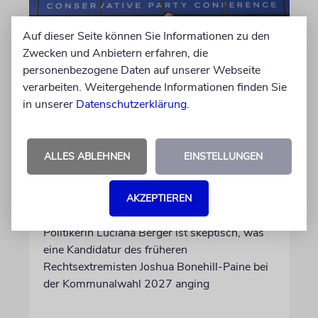
Auf dieser Seite können Sie Informationen zu den
Zwecken und Anbietern erfahren, die
personenbezogene Daten auf unserer Webseite
verarbeiten. Weitergehende Informationen finden Sie
in unserer
Datenschutzerklärung
.
GROSSBRITANNIEN
Tories wegen Nominierung
ALLES ABLEHNEN
EINSTELLUNGEN
von Ex-Neonazi in der Kritik
Die Chefin der Konservativen Partei hält ihn
AKZEPTIEREN
für resozialisiert, doch die jüdische Labour-
Politikerin Luciana Berger ist skeptisch, was
eine Kandidatur des früheren
Rechtsextremisten Joshua Bonehill-Paine bei
der Kommunalwahl 2027 anging