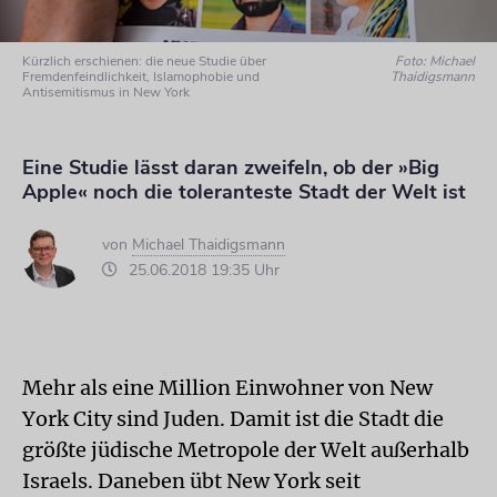
Kürzlich erschienen: die neue Studie über
Foto: Michael
Fremdenfeindlichkeit, Islamophobie und
Thaidigsmann
Antisemitismus in New York
Eine Studie lässt daran zweifeln, ob der »Big
Apple« noch die toleranteste Stadt der Welt ist
von
Michael Thaidigsmann
25.06.2018 19:35 Uhr
Mehr als eine Million Einwohner von New
York City sind Juden. Damit ist die Stadt die
größte jüdische Metropole der Welt außerhalb
Israels. Daneben übt New York seit