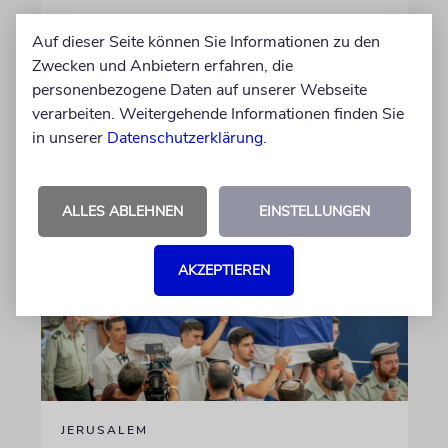
Weil »propalästinensische« Organisationen zu
Auf dieser Seite können Sie Informationen zu den
einem »Tag des Zorns« aufgerufen hätten,
Zwecken und Anbietern erfahren, die
sollen sich Israelis bedeckt halten, warnt das
personenbezogene Daten auf unserer Webseite
israelische Außenministerium
verarbeiten. Weitergehende Informationen finden Sie
in unserer
Datenschutzerklärung
.
09.08.2026
ALLES ABLEHNEN
EINSTELLUNGEN
AKZEPTIEREN
JERUSALEM