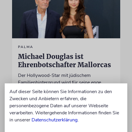
PALMA
Michael Douglas ist
Ehrenbotschafter Mallorcas
Der Hollywood-Star mit jüdischem
Familienhintergrund wird für seine enge
Verbindung zu der spanischen Insel und sein
Auf dieser Seite können Sie Informationen zu den
Engagement für deren kulturelles Erbe geehrt
Zwecken und Anbietern erfahren, die
personenbezogene Daten auf unserer Webseite
verarbeiten. Weitergehende Informationen finden Sie
06.08.2026
in unserer
Datenschutzerklärung
.