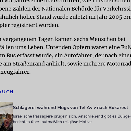
 vor Jahresende überschritten, wie in israelische
ene Zahlen der Nationalen Behörde für Verkehrssi
ähnlich hoher Stand wurde zuletzt im Jahr 2005 erre
fer registriert wurden.
en vergangenen Tagen kamen sechs Menschen bei
ällen ums Leben. Unter den Opfern waren eine Fu
em Bus erfasst wurde, ein Autofahrer, der nach eine
 am Straßenrand anhielt, sowie mehrere Motorra
zeugfahrer.
 AUCH
Schlägerei während Flugs von Tel Aviv nach Bukarest
Israelische Passagiere prügeln sich. Anschließend gibt es Bußge
berichten über mutmaßlich religiöse Motive