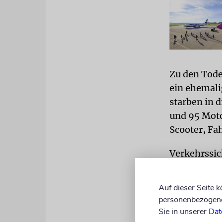
Zu den Tode
ein ehemali
starben in 
und 95 Moto
Scooter, Fa
Verkehrssic
den Anstieg
verweist au
Auf dieser Seite 
Budgets. Ei
personenbezogene 
beschlossen
Sie in unserer
Dat