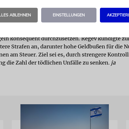
talog, den Verkehrsministerin Miri Regev erst 
r Verzögerung genehmigte, ist bislang kaum umge
LLES ABLEHNEN
EINSTELLUNGEN
AKZEPTIER
treter warnen, dass weder Polizei noch
herheitsbehörde derzeit ausreichend ausgestattet 
eln konsequent durchzusetzen. Regev kündigte zul
rtere Strafen an, darunter hohe Geldbußen für die 
nen am Steuer. Ziel sei es, durch strengere Kontrol
g die Zahl der tödlichen Unfälle zu senken.
ja