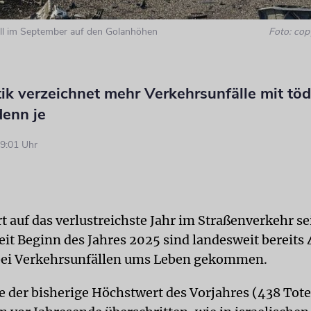
all im September auf den Golanhöhen
Foto: cop
tik verzeichnet mehr Verkehrsunfälle mit tö
enn je
9:01 Uhr
rt auf das verlustreichste Jahr im Straßenverkehr se
eit Beginn des Jahres 2025 sind landesweit bereits
ei Verkehrsunfällen ums Leben gekommen.
 der bisherige Höchstwert des Vorjahres (438 Tot