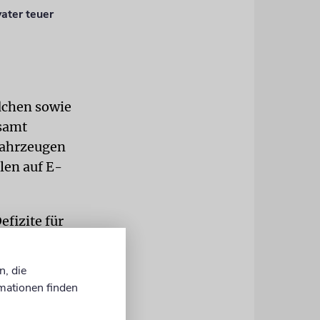
ater teuer
dchen sowie
esamt
tfahrzeugen
len auf E-
fizite für
ssicherheit
ch gekürzte
n, die
eits 2005
mationen finden
ein neuer