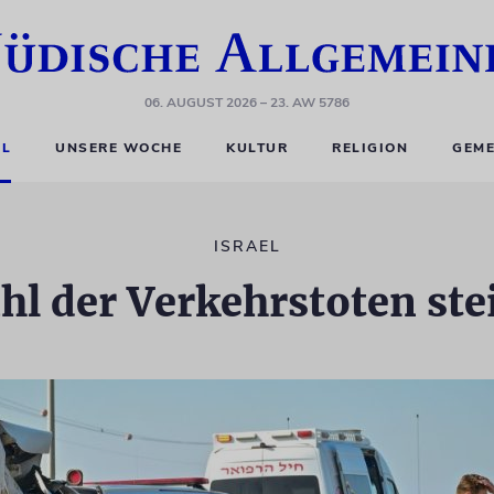
06. AUGUST 2026
– 23. AW 5786
EL
UNSERE WOCHE
KULTUR
RELIGION
GEME
ISRAEL
hl der Verkehrstoten ste