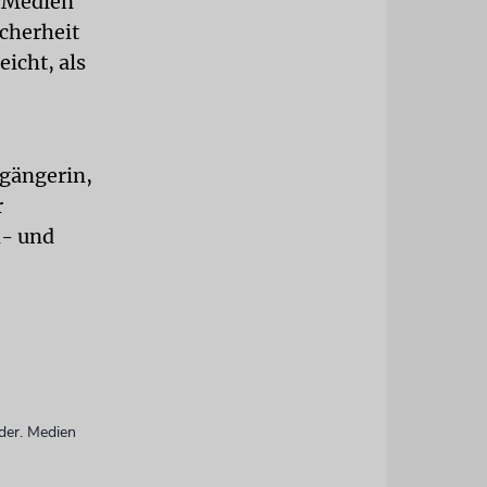
n Medien
cherheit
icht, als
ßgängerin,
r
d- und
lder. Medien