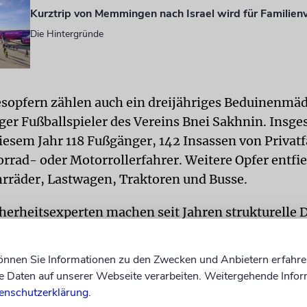
Kurztrip von Memmingen nach Israel wird für Familienv
Die Hintergründe
sopfern zählen auch ein dreijähriges Beduinenmä
ger Fußballspieler des Vereins Bnei Sakhnin. Insg
diesem Jahr 118 Fußgänger, 142 Insassen von Priva
rrad- oder Motorrollerfahrer. Weitere Opfer entfie
hrräder, Lastwagen, Traktoren und Busse.
herheitsexperten machen seit Jahren strukturelle De
 verantwortlich. Die Nationale Behörde für Verkehr
f fehlende Befugnisse, Personalmangel und drastis
können Sie Informationen zu den Zwecken und Anbietern erfahre
n mehrjähriger nationaler Sicherheitsplan, der ber
Daten auf unserer Webseite verarbeiten. Weitergehende Infor
 wurde, blieb in zentralen Punkten unerfüllt. Auch 
enschutzerklärung
.