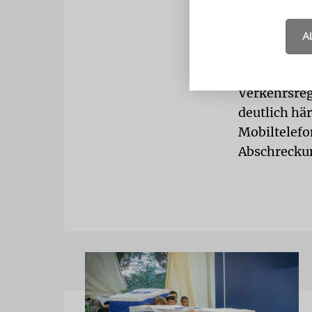
Maßnahmenka
monatelange
A
Behördenver
Verkehrssic
Verkehrsreg
deutlich hä
Mobiltelefo
Abschreckun