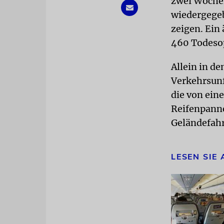
zwei Wochen
wiedergegeb
zeigen. Ein 
460 Todesop
Allein in d
Verkehrsunf
die von ein
Reifenpanne
Geländefahr
LESEN SIE