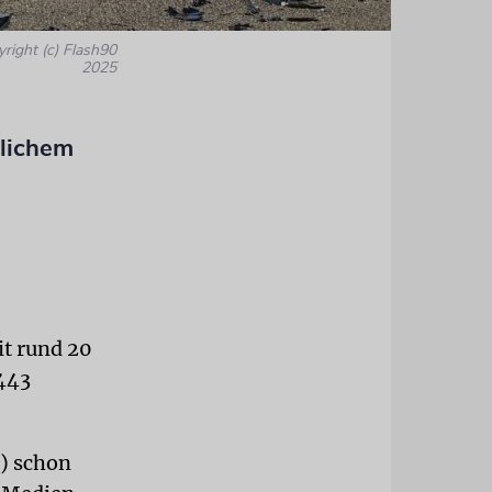
yright (c) Flash90
2025
dlichem
it rund 20
 443
e) schon