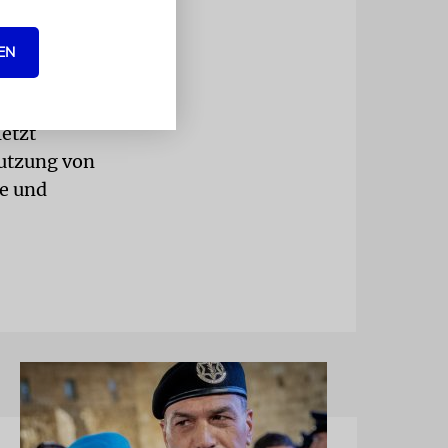
nach
setzt.
EN
seien, um
etzt
Nutzung von
le und