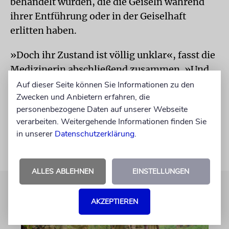
behandelt wurden, die die Geiseln während
ihrer Entführung oder in der Geiselhaft
erlitten haben.
»Doch ihr Zustand ist völlig unklar«, fasst die
Medizinerin abschließend zusammen. »Und
Antworten auf die vielen Fragen, die wir
Auf dieser Seite können Sie Informationen zu den
Zwecken und Anbietern erfahren, die
haben, werden wir erst bekommen, wenn alle
personenbezogene Daten auf unserer Webseite
Geiseln nach Israel zurückgekehrt sind.«
verarbeiten. Weitergehende Informationen finden Sie
in unserer
Datenschutzerklärung
.
ALLES ABLEHNEN
EINSTELLUNGEN
AKZEPTIEREN