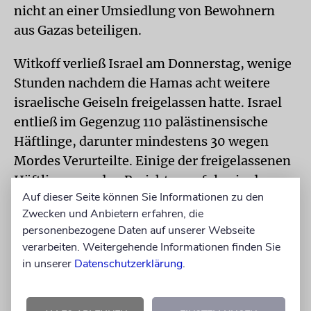
nicht an einer Umsiedlung von Bewohnern
aus Gazas beteiligen.
Witkoff verließ Israel am Donnerstag, wenige
Stunden nachdem die Hamas acht weitere
israelische Geiseln freigelassen hatte. Israel
entließ im Gegenzug 110 palästinensische
Häftlinge, darunter mindestens 30 wegen
Mordes Verurteilte. Einige der freigelassenen
Häftlinge wurden Berichten zufolge in den
Auf dieser Seite können Sie Informationen zu den
Gazastreifen gebracht. Mehrere sollen im
Zwecken und Anbietern erfahren, die
Rahmen des Abkommens wegen der Schwere
personenbezogene Daten auf unserer Webseite
ihrer Straftaten ins Ausland gebracht werden.
verarbeiten. Weitergehende Informationen finden Sie
Aus Empörung über chaotische Szenen bei der
in unserer
Datenschutzerklärung
.
Geisel-Freilassung in Chan Junis im Süden
Gazas hatte Israels Regierung die Freilassung