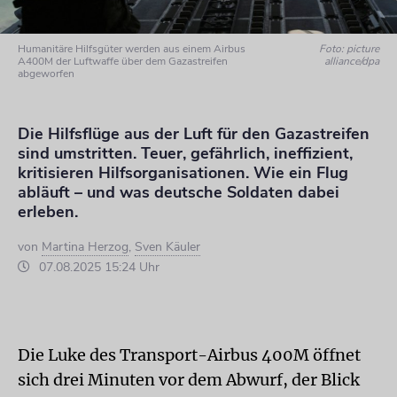
Humanitäre Hilfsgüter werden aus einem Airbus
Foto: picture
A400M der Luftwaffe über dem Gazastreifen
alliance/dpa
abgeworfen
Die Hilfsflüge aus der Luft für den Gazastreifen
sind umstritten. Teuer, gefährlich, ineffizient,
kritisieren Hilfsorganisationen. Wie ein Flug
abläuft – und was deutsche Soldaten dabei
erleben.
von
Martina Herzog
,
Sven Käuler
07.08.2025 15:24 Uhr
Die Luke des Transport-Airbus 400M öffnet
sich drei Minuten vor dem Abwurf, der Blick