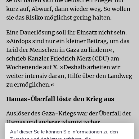
selbst halten sich die deutschen Flieger nur
kurz auf, Abwurf, dann wieder weg. So wollen
sie das Risiko möglichst gering halten.
Eine Dauerlösung soll ihr Einsatz nicht sein.
»Airdops sind nur ein kleiner Beitrag, um das
Leid der Menschen in Gaza zu lindern«,
schrieb Kanzler Friedrich Merz (CDU) am
Wochenende auf X. »Deshalb arbeiten wir
weiter intensiv daran, Hilfe über den Landweg
zu ermöglichen.«
Hamas-Überfall löste den Krieg aus
Auslöser des Gaza-Kriegs war der Überfall der
Hamas und anderer islamistischer
Terrororganisationen auf Israel am 7. Oktober
Auf dieser Seite können Sie Informationen zu den