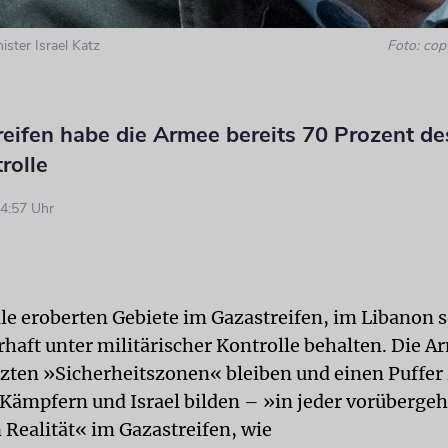
ister Israel Katz
Foto: cop
eifen habe die Armee bereits 70 Prozent de
rolle
4:57 Uhr
alle eroberten Gebiete im Gazastreifen, im Libanon 
rhaft unter militärischer Kontrolle behalten. Die 
tzten »Sicherheitszonen« bleiben und einen Puffer
 Kämpfern und Israel bilden – »in jeder vorüberge
 Realität« im Gazastreifen, wie