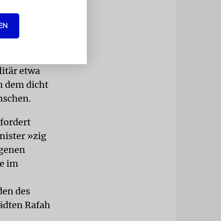
n das Ende
EN
obert
litär etwa
n dem dicht
nschen.
fordert
nister »zig
igenen
ze im
den des
tädten Rafah