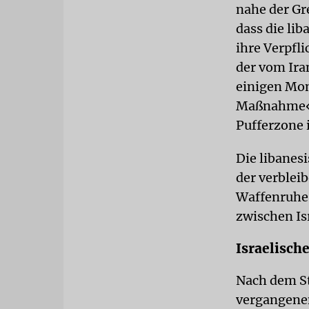
nahe der Gre
dass die li
ihre Verpfli
der vom Ira
einigen Mon
Maßnahme« g
Pufferzone 
Die libanes
der verblei
Waffenruhe
zwischen Isr
Israelisch
Nach dem St
vergangenen