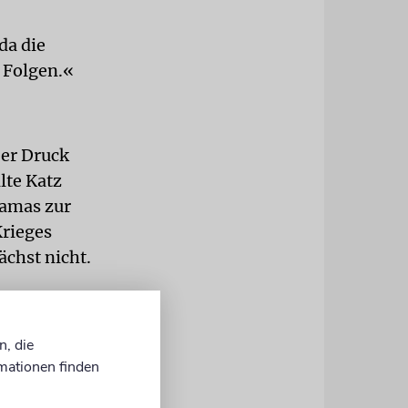
da die
n Folgen.«
Der Druck
lte Katz
Hamas zur
rieges
ächst nicht.
ung aber
atz‘ Plan sei
n, die
gebe der
mationen finden
. Die
ie