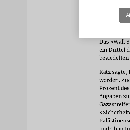
Freilassung
des Krieges
A
Bericht: A
Das »Wall S
ein Drittel
besiedelten
Katz sagte,
worden. Zud
Prozent des 
Angaben zuf
Gazastreifen
»Sicherheit
Palästinens
und Chan Ju