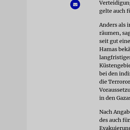
Verteidigun
gelte auch f
Anders als 
räumen, sag
seit gut ein
Hamas bekäm
langfristige
Küstengebiet
bei den ind
die Terroro
Voraussetzu
in den Gaza
Nach Angabe
des auch fü
Evakuierung