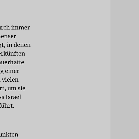
durch immer
nenser
t, in denen
erkünften
auerhafte
g einer
 vielen
rt, um sie
s Israel
führt.
Punkten