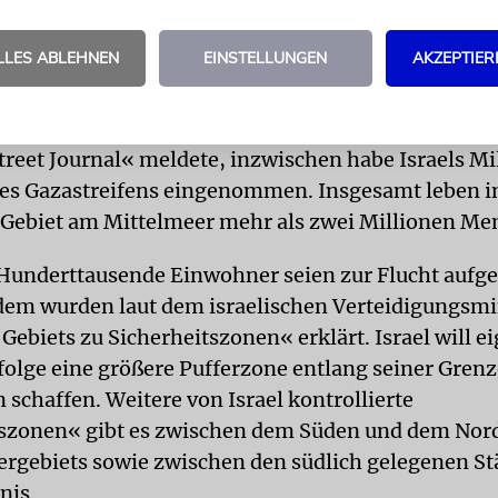
 der Geiseln zu erreichen, auch wenn ein Abkomme
 bedeute.
LLES ABLEHNEN
EINSTELLUNGEN
AKZEPTIER
rmee hat rund ein Drittel des Gazastreifens er
treet Journal« meldete, inzwischen habe Israels Mi
 des Gazastreifens eingenommen. Insgesamt leben i
 Gebiet am Mittelmeer mehr als zwei Millionen Me
 Hunderttausende Einwohner seien zur Flucht aufge
em wurden laut dem israelischen Verteidigungsmi
Gebiets zu Sicherheitszonen« erklärt. Israel will e
olge eine größere Pufferzone entlang seiner Gren
 schaffen. Weitere von Israel kontrollierte
szonen« gibt es zwischen dem Süden und dem Nor
ergebiets sowie zwischen den südlich gelegenen S
nis.