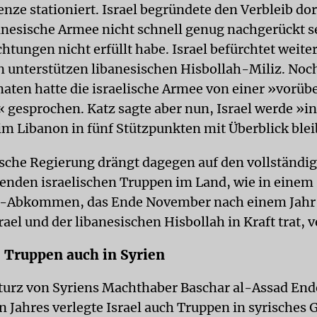
nze stationiert. Israel begründete den Verbleib dor
banesische Armee nicht schnell genug nachgerückt s
chtungen nicht erfüllt habe. Israel befürchtet weite
n unterstützen libanesischen Hisbollah-Miliz. Noc
aten hatte die israelische Armee von einer »vorü
esprochen. Katz sagte aber nun, Israel werde »in
im Libanon in fünf Stützpunkten mit Überblick ble
ische Regierung drängt dagegen auf den vollständi
benden israelischen Truppen im Land, wie in einem
-Abkommen, das Ende November nach einem Jahr 
ael und der libanesischen Hisbollah in Kraft trat, v
e Truppen auch in Syrien
urz von Syriens Machthaber Baschar al-Assad End
 Jahres verlegte Israel auch Truppen in syrisches 