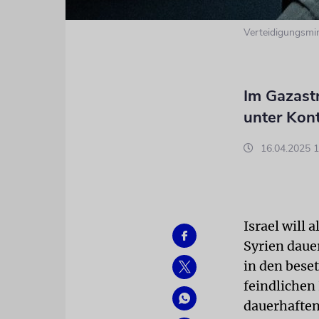
Verteidigungsmin
Im Gazastr
unter Kont
16.04.2025 1
Israel will 
Syrien daue
in den bese
feindlichen
dauerhaften