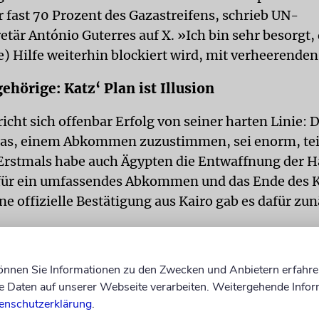
r fast 70 Prozent des Gazastreifens, schrieb UN-
tär António Guterres auf X. »Ich bin sehr besorgt, 
) Hilfe weiterhin blockiert wird, mit verheerende
ehörige: Katz‘ Plan ist Illusion
richt sich offenbar Erfolg von seiner harten Linie: 
as, einem Abkommen zuzustimmen, sei enorm, tei
 Erstmals habe auch Ägypten die Entwaffnung der 
für ein umfassendes Abkommen und das Ende des K
e offizielle Bestätigung aus Kairo gab es dafür zun
der verschleppten Geiseln äußerten in einer Erklär
rfolg der israelischen Strategie im Gazastreifen. K
können Sie Informationen zu den Zwecken und Anbietern erfahre
n, teilte das Forum der Geisel-Familien mit. Israel 
Daten auf unserer Webseite verarbeiten. Weitergehende Infor
on Gebieten Vorrang vor dem Schicksal der Geiseln
enschutzerklärung
.
 forderten erneut einen Deal mit der Hamas, um d