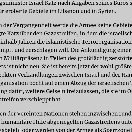
gsminister Israel Katz nach Angaben seines Büros s
ür eroberte Gebiete im Libanon und in Syrien.
in der Vergangenheit werde die Armee keine Gebiet
te Katz über den Gazastreifen, in dem die israelis
einhalb Jahren die islamistische Terrororganisation
pft und zerschlagen will. Die Ankündigung einer
n Militärpräsenz in Teilen des großflächig zerstört
s ist nicht neu. Sie ist bereits jetzt der wohl größt
irekten Verhandlungen zwischen Israel und der Ha
rganisation pocht auf einen Abzug der israelischen 
ng dafür, weitere Geiseln freizulassen, die sie im 
streifen verschleppt hat.
n der Vereinten Nationen stehen inzwischen rund 
r humanitäre Hilfe abgeriegelten Gazastreifens unte
sbefehl oder werden von der Armee als Sperrzone 