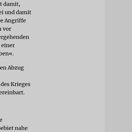
t damit,
ei und damit
re Angriffe
h vor
bergehenden
 einer
iben«.
gen Abzug
des Krieges
ereinbart.
e
Gebiet nahe