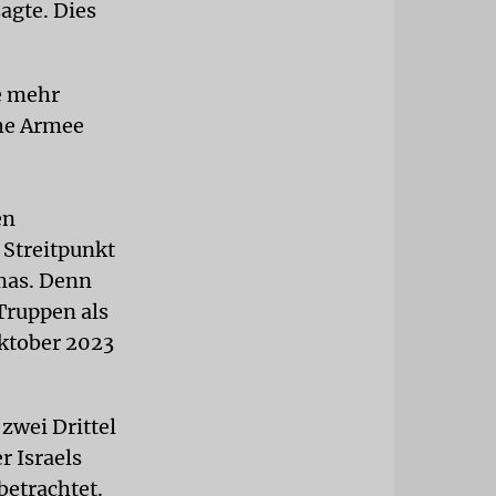
agte. Dies
e mehr
che Armee
en
e Streitpunkt
mas. Denn
Truppen als
Oktober 2023
zwei Drittel
r Israels
betrachtet.