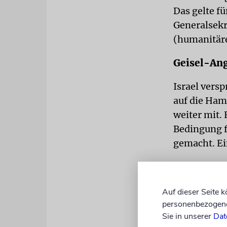
Das gelte fü
Generalsekre
(humanitäre
Geisel-Ang
Israel versp
auf die Ham
weiter mit.
Bedingung 
gemacht. Ein
Angehörige 
Zweifel am E
Auf dieser Seite 
eine Illusio
personenbezogene 
Eroberung v
Sie in unserer
Dat
Angehörigen