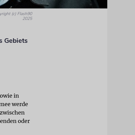
yright (c) Flash90
2025
s Gebiets
sowie in
Armee werde
 zwischen
henden oder