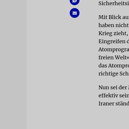
Sicherheits
Mit Blick au
haben nicht 
Krieg zieht,
Eingreifen d
Atomprogram
freien Welt«
das Atompro
richtige Sch
Nun sei der
effektiv sei
Iraner stän