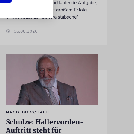
»eine dauerhafte und fortlaufende Aufgabe,
die das Kommando mit großem Erfolg
erfüllt«, sagt der Generalstabschef
06.08.2026
MAGDEBURG/HALLE
Schulze: Hallervorden-
Auftritt steht für