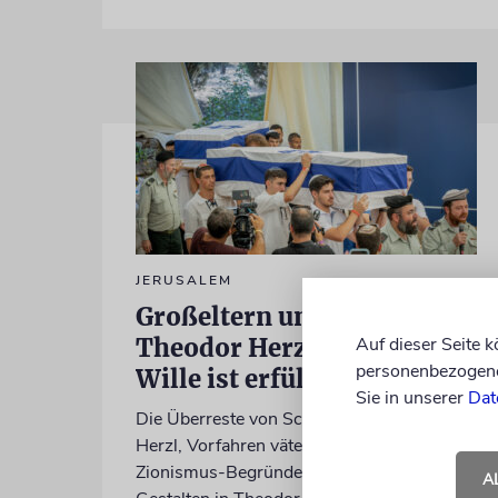
JERUSALEM
Großeltern umgebettet:
Theodor Herzls letzter
Auf dieser Seite 
personenbezogene 
Wille ist erfüllt
Sie in unserer
Dat
Die Überreste von Schimon und Rikva
Herzl, Vorfahren väterlicherseits des
Zionismus-Begründers und prägende
A