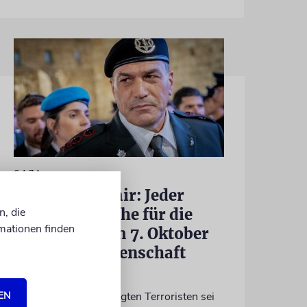
GAZA
IDF-Chef Zamir: Jeder
Verantwortliche für die
n, die
mationen finden
Massaker vom 7. Oktober
wird zur Rechenschaft
gezogen
Die Jagd auf die beteiligten Terroristen sei
EN