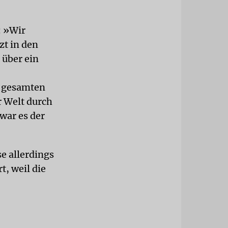
: »Wir
zt in den
 über ein
r gesamten
r Welt durch
war es der
e allerdings
t, weil die