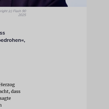
right (c) Flash 90
2025
ass
 bedrohen«,
 Herzog
acht, dass
sagte
n