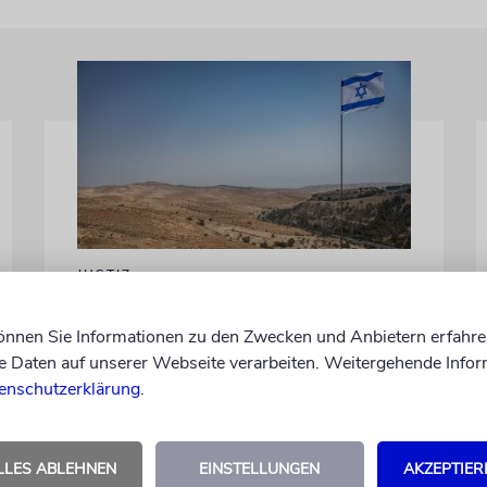
JUSTIZ
Israelischer Siedler wegen
Tötung eines
können Sie Informationen zu den Zwecken und Anbietern erfahre
Daten auf unserer Webseite verarbeiten. Weitergehende Infor
Palästinensers angeklagt
enschutzerklärung
.
Der getötete Aktivist setzte sich gegen
Siedlergewalt ein und war an dem Oscar-
prämierten Film »No Other Land« beteiligt.
LLES ABLEHNEN
EINSTELLUNGEN
AKZEPTIER