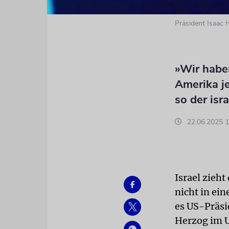
Präsident Isaac 
»Wir haben
Amerika je
so der isr
22.06.2025 1
Israel zieh
nicht in ei
es US-Präsi
Herzog im U