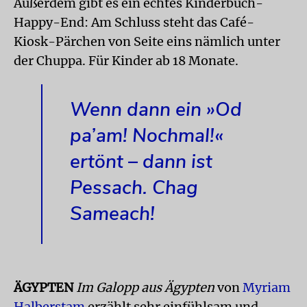
Außerdem gibt es ein echtes Kinderbuch-
Happy-End: Am Schluss steht das Café-
Kiosk-Pärchen von Seite eins nämlich unter
der Chuppa. Für Kinder ab 18 Monate.
Wenn dann ein »Od
pa’am! Nochmal!«
ertönt – dann ist
Pessach. Chag
Sameach!
ÄGYPTEN
Im Galopp aus Ägypten
von
Myriam
Halberstam
erzählt sehr einfühlsam und