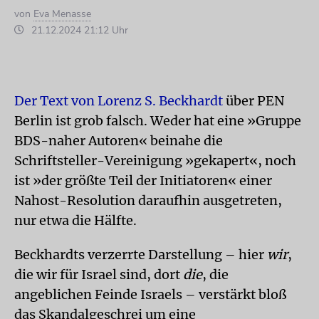
von
Eva Menasse
21.12.2024 21:12 Uhr
Der Text von Lorenz S. Beckhardt
über PEN
Berlin ist grob falsch. Weder hat eine »Gruppe
BDS-naher Autoren« beinahe die
Schriftsteller-Vereinigung »gekapert«, noch
ist »der größte Teil der Initiatoren« einer
Nahost-Resolution daraufhin ausgetreten,
nur etwa die Hälfte.
Beckhardts verzerrte Darstellung – hier
wir
,
die wir für Israel sind, dort
die
, die
angeblichen Feinde Israels – verstärkt bloß
das Skandalgeschrei um eine