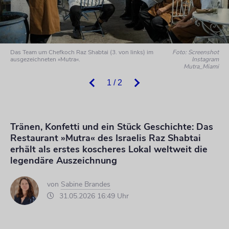
Das Team um Chefkoch Raz Shabtai (3. von links) im
Foto: Screenshot
ausgezeichneten »Mutra«.
Instagram
Mutra_Miami
1 / 2
Tränen, Konfetti und ein Stück Geschichte: Das
Restaurant »Mutra« des Israelis Raz Shabtai
erhält als erstes koscheres Lokal weltweit die
legendäre Auszeichnung
von
Sabine Brandes
31.05.2026 16:49 Uhr