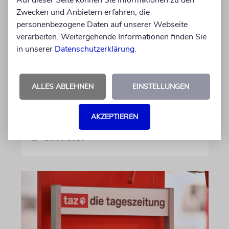
einzige Garantie für
Zwecken und Anbietern erfahren, die
personenbezogene Daten auf unserer Webseite
Verhinderung weiterer
verarbeiten. Weitergehende Informationen finden Sie
Hamas-Massaker
in unserer
Datenschutzerklärung
.
Der Sondergesandte Nikolai Mladenov sagt,
entscheidend sei dabei nicht Vertrauen in die
Hamas, sondern eine lückenlose Überprüfung
ALLES ABLEHNEN
EINSTELLUNGEN
konkreter Schritte zur Entwaffnung der
Terrororganisation
AKZEPTIEREN
10.08.2026