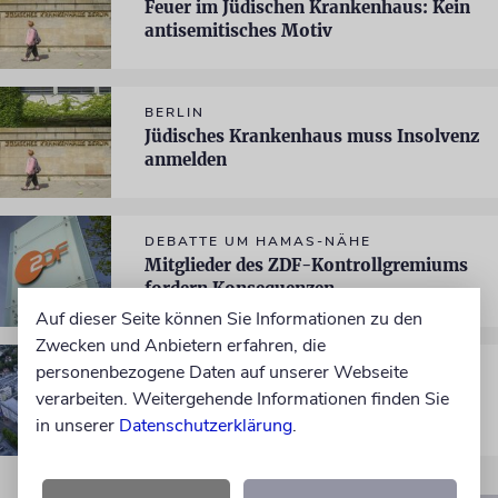
Feuer im Jüdischen Krankenhaus: Kein
antisemitisches Motiv
BERLIN
Jüdisches Krankenhaus muss Insolvenz
anmelden
DEBATTE UM HAMAS-NÄHE
Mitglieder des ZDF-Kontrollgremiums
fordern Konsequenzen
Auf dieser Seite können Sie Informationen zu den
Zwecken und Anbietern erfahren, die
personenbezogene Daten auf unserer Webseite
THÜRINGEN
Universität Jena berät über Umgang mit
verarbeiten. Weitergehende Informationen finden Sie
israelischen Partnern
in unserer
Datenschutzerklärung
.