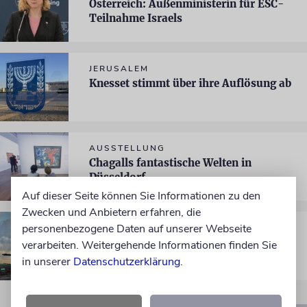
Österreich: Außenministerin für ESC-
Teilnahme Israels
JERUSALEM
Knesset stimmt über ihre Auflösung ab
AUSSTELLUNG
Chagalls fantastische Welten in
Düsseldorf
Auf dieser Seite können Sie Informationen zu den
Zwecken und Anbietern erfahren, die
personenbezogene Daten auf unserer Webseite
NAHOST
Weiterer Teilabzug aus Gaza nach
verarbeiten. Weitergehende Informationen finden Sie
Geisel-Freilassung
in unserer
Datenschutzerklärung
.