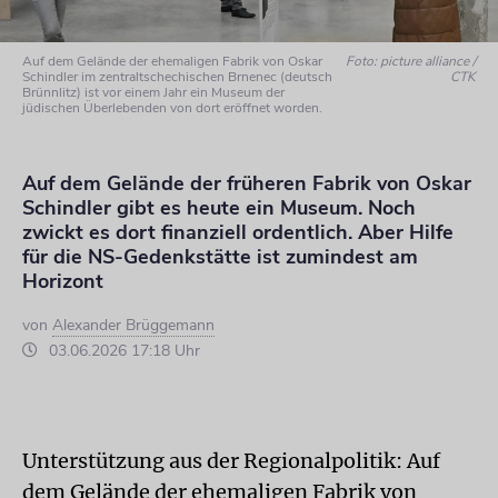
Auf dem Gelände der ehemaligen Fabrik von Oskar
Foto: picture alliance /
Schindler im zentraltschechischen Brnenec (deutsch
CTK
Brünnlitz) ist vor einem Jahr ein Museum der
jüdischen Überlebenden von dort eröffnet worden.
Auf dem Gelände der früheren Fabrik von Oskar
Schindler gibt es heute ein Museum. Noch
zwickt es dort finanziell ordentlich. Aber Hilfe
für die NS-Gedenkstätte ist zumindest am
Horizont
von
Alexander Brüggemann
03.06.2026 17:18 Uhr
Unterstützung aus der Regionalpolitik: Auf
dem Gelände der ehemaligen Fabrik von