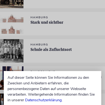
HAMBURG
Stark und sichtbar
HAMBURG
Schule als Zufluchtsort
BUNDESWEHR
»Jede Soldatin oder jeder Soldat kann zu
Auf dieser Seite können Sie Informationen zu den
mir kommen«
Zwecken und Anbietern erfahren, die
personenbezogene Daten auf unserer Webseite
verarbeiten. Weitergehende Informationen finden Sie
HAMBURG
in unserer
Datenschutzerklärung
.
Hauptsache kontrovers?